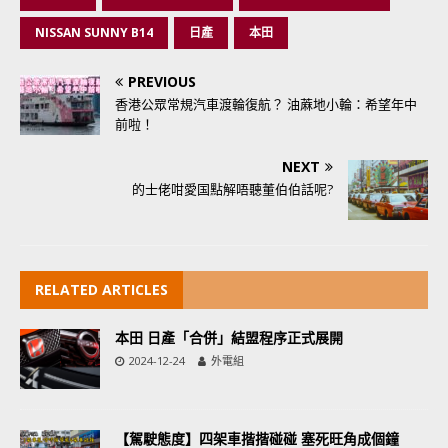
NISSAN SUNNY B14
日產
本田
PREVIOUS
香港公眾常規汽車渡輪復航？ 油蔴地小輪：希望年中
前啦！
NEXT
的士佬咁愛国點解唔聽董伯伯話呢?
RELATED ARTICLES
本田 日產「合併」結盟程序正式展開
2024-12-24
外電組
【駕駛態度】四架車揩揩碰碰 塞死旺角成個鐘