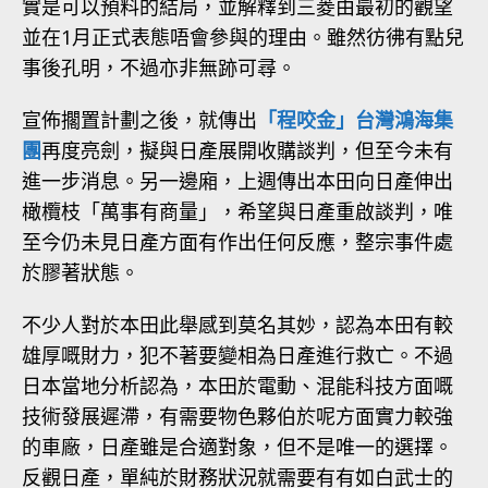
實是可以預料的結局，並解釋到三菱由最初的觀望
並在1月正式表態唔會參與的理由。雖然彷彿有點兒
事後孔明，不過亦非無跡可尋。
宣佈擱置計劃之後，就傳出
「程咬金」台灣鴻海集
團
再度亮劍，擬與日產展開收購談判，但至今未有
進一步消息。另一邊廂，上週傳出本田向日產伸出
橄欖枝「萬事有商量」，希望與日產重啟談判，唯
至今仍未見日產方面有作出任何反應，整宗事件處
於膠著狀態。
不少人對於本田此舉感到莫名其妙，認為本田有較
雄厚嘅財力，犯不著要變相為日產進行救亡。不過
日本當地分析認為，本田於電動、混能科技方面嘅
技術發展遲滯，有需要物色夥伯於呢方面實力較強
的車廠，日產雖是合適對象，但不是唯一的選擇。
反觀日產，單純於財務狀況就需要有有如白武士的