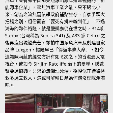
汽車工業有如中国那突然爆出原本造電視機的「新
能源車企業」，毫無汽車工業之能，只不過比小
米、創為之流無需依賴政府補貼生存，自家手頭大
把錢之別，粗俗而言「要死有排未輪到佢」。不過
鴻海的夥伴裕隆，就是嚴凱泰仍在世之時，B14系
Sunny (台灣稱為 Sentra 341) 及 A33 系 Cefiro 之
後再沒出現過光芒，夥拍中国东风汽車及創建自家
品牌 Luxgen，裕隆早已「得返半條人命」，如今
遺孀陳莉蓮的經營方針有如 620之下的香港最大電
視台，或如今 Sir Jim Ratcliffe 治下的曼聯，睇數
緊要過搵錢，只求節流懶理死活，裕隆似在待被拯
救多過去救人。這或可解釋日產為何還沒理睬鴻海
吧。