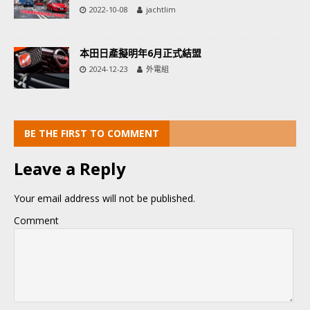
2022-10-08
jachtlim
本田日產擬明年6月正式結盟
2024-12-23
外電組
BE THE FIRST TO COMMENT
Leave a Reply
Your email address will not be published.
Comment