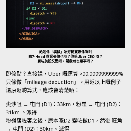
話咗係「模據」唔好拗實際係咪咁
啲7-Head 咁緊張做乜呀？你係Uber CEO 呀？
買咗美股又點呀，關我哋乜嘢事呀？
即係點？直接講，Uber 嘅運算 >99.9999999999%
只係做「mileage deduction」。用返以上嘅例子
還原返啲算式，應該會清楚晒：
尖沙咀 → 屯門 (D1)：33km，粉嶺 → 屯門 (D2)：
31km 。派得
粉嶺落咗客之後，原本嘅D2 變咗做D1，然後 旺角
→ 屯門 (D2)：30km。派得