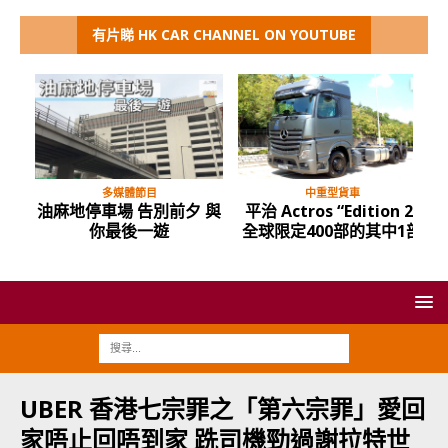
有片睇 HK CAR CHANNEL ON YOUTUBE
多媒體節目
中重型貨車
油麻地停車場 告別前夕 與
平治 Actros “Edition 2”
你最後一遊
全球限定400部的其中1部
UBER 香港七宗罪之「第六宗罪」愛回
家唔止回唔到家 跣司機勁過謝拉特世