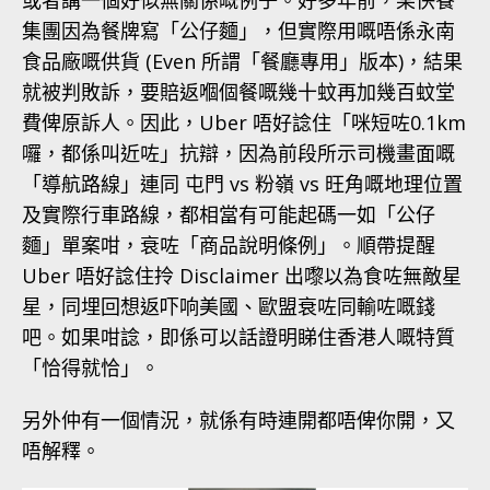
集團因為餐牌寫「公仔麵」，但實際用嘅唔係永南
食品廠嘅供貨 (Even 所謂「餐廳專用」版本)，結果
就被判敗訴，要賠返嗰個餐嘅幾十蚊再加幾百蚊堂
費俾原訴人。因此，Uber 唔好諗住「咪短咗0.1km
囉，都係叫近咗」抗辯，因為前段所示司機畫面嘅
「導航路線」連同 屯門 vs 粉嶺 vs 旺角嘅地理位置
及實際行車路線，都相當有可能起碼一如「公仔
麵」單案咁，衰咗「商品說明條例」。順帶提醒
Uber 唔好諗住拎 Disclaimer 出嚟以為食咗無敵星
星，同埋回想返吓响美國、歐盟衰咗同輸咗嘅錢
吧。如果咁諗，即係可以話證明睇住香港人嘅特質
「恰得就恰」。
另外仲有一個情況，就係有時連開都唔俾你開，又
唔解釋。