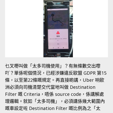
乜叉嘢叫做「太多司機使用」？有無條數交出嚟
吖？單係呢個情況，已經涉嫌違反歐盟 GDPR 第15
條，以至第22條嘅規定。再直接啲講，Uber 响歐
洲必須向司機清楚交代當地叫做 Destination
Filter 嘅 Criteria，唔係 source code，係講解處
理邏輯。就如「太多司機」，必須講係幾大範圍內
嘅車設定咗 Destination Filter 嘅比例為之「太