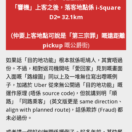
「響機」上客之後，落客地點係 i-Square
D2= 32.1km
（仲要上客地點可說是「第三宗罪」嘅遠距離
pickup
嘅公爵街)
如果話「目的地功能」根本就係呃鳩人，其實唔過
份。不過，相對返司機開咗「愛回家」見到嘅畫面
入面嘅「路線圖」同以上及一堆無位寫出嚟嘅例
子，加諸於 Uber 從來無公開過「目的地功能」嘅
運作原理 (唔係 source code)，但就講到明「順
路」「同路乘客」 (英文版更是 same direction、
align with planned route)，話係欺詐 (Fraud) 都
未必過份。
或者講一個好似無關係嘅例子。好多年前，某快餐