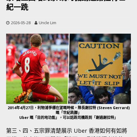
紀一跣
2026-05-28
Uncle Lim
2014年4月27日，利物浦爭標在望嘅時候，隊長謝拉特 (Steven Gerrard)
嘅「世紀跣腳」
Uber 嘅「目的地功能」，可以話跣司機跣到「謝過謝拉特」
第三、四、五宗罪清楚展示 Uber 香港如何有如將