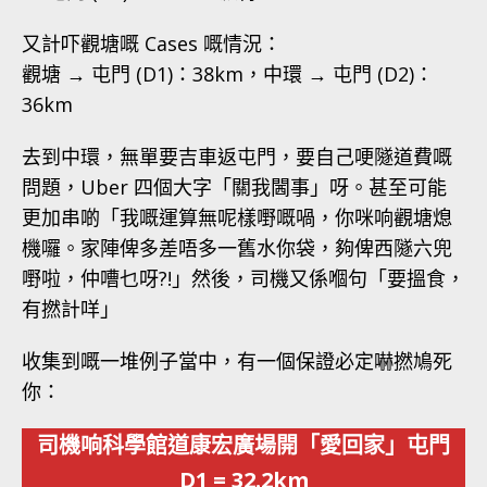
又計吓觀塘嘅 Cases 嘅情況：
觀塘 → 屯門 (D1)：38km，中環 → 屯門 (D2)：
36km
去到中環，無單要吉車返屯門，要自己哽隧道費嘅
問題，Uber 四個大字「關我閪事」呀。甚至可能
更加串啲「我嘅運算無呢樣嘢嘅喎，你咪响觀塘熄
機囉。家陣俾多差唔多一舊水你袋，夠俾西隧六兜
嘢啦，仲嘈乜呀?!」然後，司機又係嗰句「要搵食，
有撚計咩」
收集到嘅一堆例子當中，有一個保證必定嚇撚鳩死
你：
司機响科學館道康宏廣場開「愛回家」屯門
D1 = 32.2km