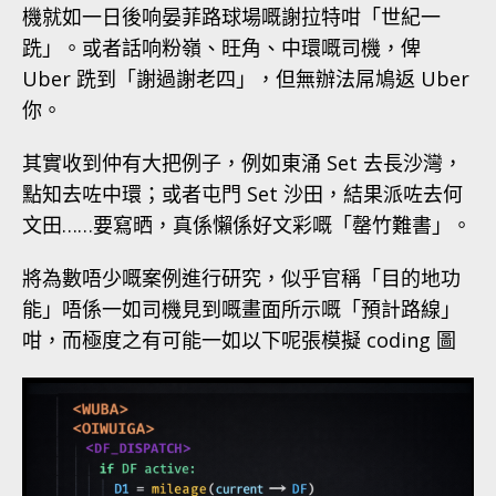
機就如一日後响晏菲路球場嘅謝拉特咁「世紀一
跣」。或者話响粉嶺、旺角、中環嘅司機，俾
Uber 跣到「謝過謝老四」，但無辦法屌鳩返 Uber
你。
其實收到仲有大把例子，例如東涌 Set 去長沙灣，
點知去咗中環；或者屯門 Set 沙田，結果派咗去何
文田……要寫晒，真係懶係好文彩嘅「罄竹難書」。
將為數唔少嘅案例進行研究，似乎官稱「目的地功
能」唔係一如司機見到嘅畫面所示嘅「預計路線」
咁，而極度之有可能一如以下呢張模擬 coding 圖