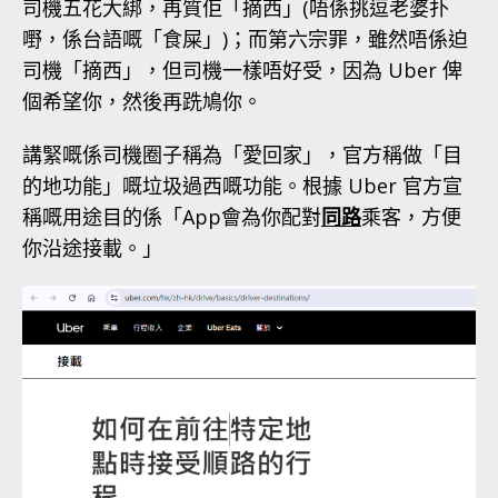
司機五花大綁，再質佢「摘西」(唔係挑逗老婆扑
嘢，係台語嘅「食屎」)；而第六宗罪，雖然唔係迫
司機「摘西」，但司機一樣唔好受，因為 Uber 俾
個希望你，然後再跣鳩你。
講緊嘅係司機圈子稱為「愛回家」，官方稱做「目
的地功能」嘅垃圾過西嘅功能。根據 Uber 官方宣
稱嘅用途目的係「App會為你配對
同路
乘客，方便
你沿途接載。」