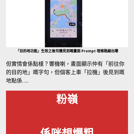
「目的地功能」生效之後司機見到嘅畫面 Prompt 埋條路線出嚟
但實情會係點樣？響機喇，畫面顯示仲有「前往你
的目的地」嘅字句，但個客上車「拉機」後見到嘅
地點係…..
粉嶺
係咪想爆粗