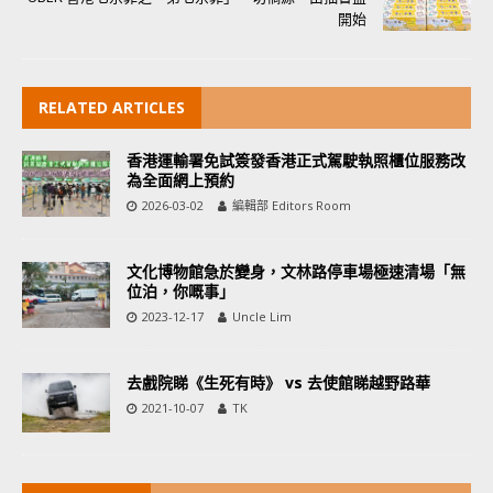
開始
RELATED ARTICLES
香港運輸署免試簽發香港正式駕駛執照櫃位服務改
為全面網上預約
2026-03-02
編輯部 Editors Room
文化博物館急於變身，文林路停車場極速清場「無
位泊，你嘅事」
2023-12-17
Uncle Lim
去戲院睇《生死有時》 vs 去使館睇越野路華
2021-10-07
TK