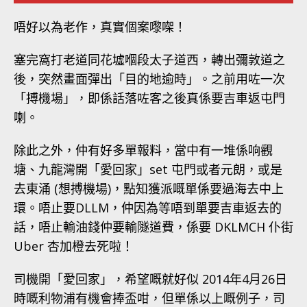
唔好以為老作，真實個案嚟㗎！
塞完窩打老道同花墟嗰段太子道西，轉出彌敦道之
後，突然畫面彈出「目的地逾時」。之前用咗一次
「搏機場」，即係話落咗客之後真係要吉車返屯門
喇。
除此之外，仲有好多單報料，當中有一堆係响觀
塘、九龍灣開「愛回家」set 屯門或者元朗，或是
去東涌 (想搏機場)，點知獲派嘅單係要過海去中上
環。唔止要DLLM，仲因為等唔到單要吉車返去的
話，唔止輸油錢仲要輸隧道費，係要 DKLMCH 仆街
Uber 杏加橙去死啦！
司機開「愛回家」，希望嘅就好似 2014年4月26日
時嘅利物浦有機會捧盃咁，但單係以上嘅例子，司