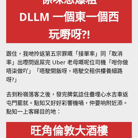
DLLM 一個東一個西
玩嘢呀?!
跟住，我哋拎返第五宗罪嘅「接單率」同「取消
率」出嚟問返屌完 Uber 老母嘅呢位司機「咁你做
唔柒做吖」「唔駛開飯呀，唔駛交租供樓養細路
呀?」
去到粉嶺落客之後，發完脾氣諗住疊埋心水吉車返
屯門罷就。點知又好好彩響機喎，仲要响附近添。
點知一上客睇目的地：
旺角倫敦大酒樓