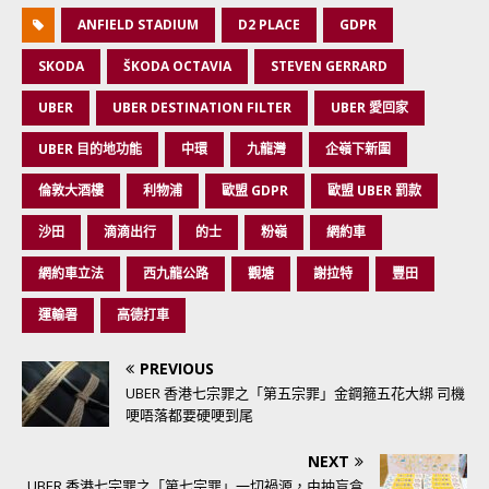
ANFIELD STADIUM
D2 PLACE
GDPR
SKODA
ŠKODA OCTAVIA
STEVEN GERRARD
UBER
UBER DESTINATION FILTER
UBER 愛回家
UBER 目的地功能
中環
九龍灣
企嶺下新圍
倫敦大酒樓
利物浦
歐盟 GDPR
歐盟 UBER 罰款
沙田
滴滴出行
的士
粉嶺
網約車
網約車立法
西九龍公路
觀塘
謝拉特
豐田
運輸署
高德打車
PREVIOUS
UBER 香港七宗罪之「第五宗罪」金鋼箍五花大綁 司機
哽唔落都要硬哽到尾
NEXT
UBER 香港七宗罪之「第七宗罪」一切禍源，由抽盲盒