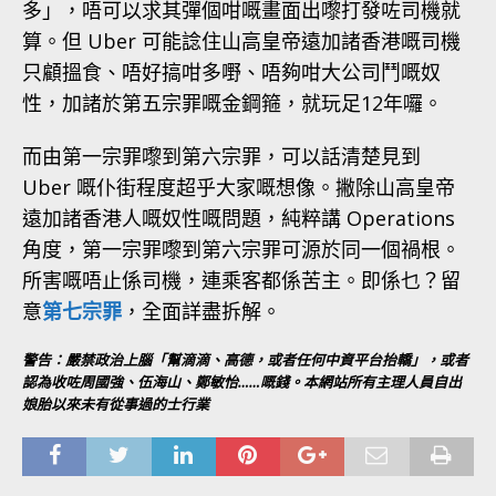
多」，唔可以求其彈個咁嘅畫面出嚟打發咗司機就
算。但 Uber 可能諗住山高皇帝遠加諸香港嘅司機
只顧搵食、唔好搞咁多嘢、唔夠咁大公司鬥嘅奴
性，加諸於第五宗罪嘅金鋼箍，就玩足12年囉。
而由第一宗罪嚟到第六宗罪，可以話清楚見到
Uber 嘅仆街程度超乎大家嘅想像。撇除山高皇帝
遠加諸香港人嘅奴性嘅問題，純粹講 Operations
角度，第一宗罪嚟到第六宗罪可源於同一個禍根。
所害嘅唔止係司機，連乘客都係苦主。即係乜？留
意
第七宗罪
，全面詳盡拆解。
警告：嚴禁政治上腦「幫滴滴、高德，或者任何中資平台抬轎」，或者
認為收咗周國強、伍海山、鄭敏怡……嘅錢。本網站所有主理人員自出
娘胎以來未有從事過的士行業