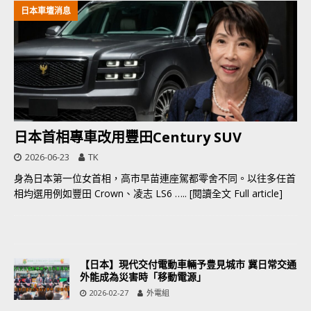
日本車壇消息
日本首相專車改用豐田Century SUV
2026-06-23
TK
身為日本第一位女首相，高市早苗連座駕都零舍不同。以往多任首
相均選用例如豐田 Crown、凌志 LS6
….. [閱讀全文 Full article]
【日本】現代交付電動車輛予豊見城市 冀日常交通
外能成為災害時「移動電源」
2026-02-27
外電組