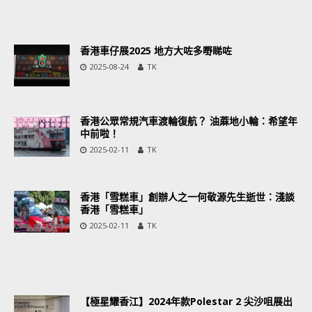
香港車仔展2025 地方大咗多嘢睇咗
2025-08-24
TK
香港公眾常規汽車渡輪復航？ 油蔴地小輪：希望年
中前啦！
2025-02-11
TK
香港「雪糕車」創辦人之一何敬源先生逝世：淺談
香港「雪糕車」
2025-02-11
TK
【極星耀香江】2024年款Polestar 2 尖沙咀展出