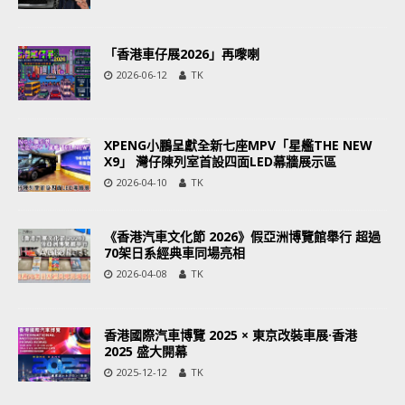
「香港車仔展2026」再嚟喇
2026-06-12
TK
XPENG小鵬呈獻全新七座MPV「星艦THE NEW
X9」 灣仔陳列室首設四面LED幕牆展示區
2026-04-10
TK
《香港汽車文化節 2026》假亞洲博覽館舉行 超過
70架日系經典車同場亮相
2026-04-08
TK
香港國際汽車博覽 2025 × 東京改裝車展·香港
2025 盛大開幕
2025-12-12
TK