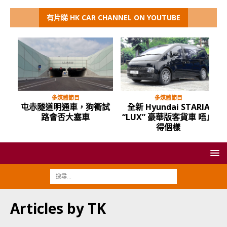
有片睇 HK CAR CHANNEL ON YOUTUBE
多媒體節目
多媒體節目
屯赤隧道明通車，狗衝試
全新 Hyundai STARIA
路會否大塞車
“LUX” 豪華版客貨車 唔止
得個樣
Articles by
TK