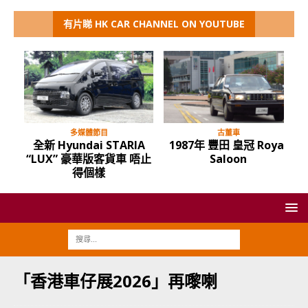
有片睇 HK CAR CHANNEL ON YOUTUBE
多媒體節目
古董車
全新 Hyundai STARIA
1987年 豐田 皇冠 Royal
“LUX” 豪華版客貨車 唔止
Saloon
得個樣
「香港車仔展2026」再嚟喇