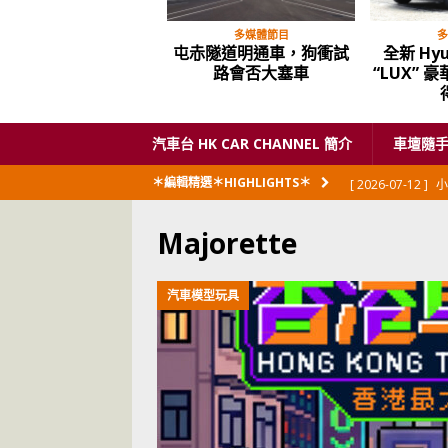
多媒體節目
多
屯赤隧道明通車，狗衝試
全新 Hyu
路會否大塞車
“LUX” 
汽車台 HK CAR CHANNEL 簡介
車壇隨
[ 2026-07-12 ]
小
＊編輯精選＊HIGHLIGHTS＊
閃展出
私家車
Majorette
[ 2026-06-23 ]
日
[ 2026-06-12 ]
「
汽車模型玩具
[ 2026-06-08 ]
[ 2026-06-08 ]
U
[ 2026-05-28 ]
U
世紀一跣
交通