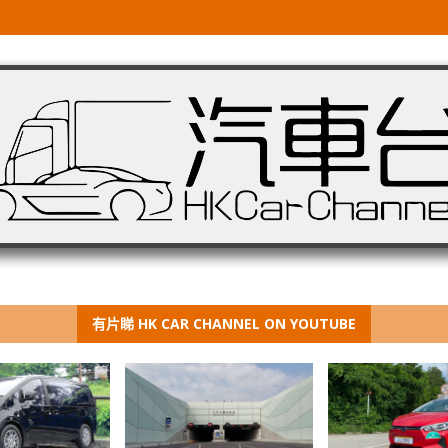
有片睇 HK CAR CHANNEL ON YOUTUBE