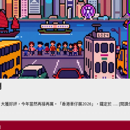
BER 香港七宗罪之「第五宗罪」金鋼箍五花大綁 司機哽唔落都要硬哽到
【英國】政府開放申請投入自動駕駛客運車輛服務業
運輸政策
BER 香港七宗罪之「第四宗罪」Mission Impossible 但 Uber 唔止話之
荃灣路荔景新出口日日撞，預咗㗎啦
交通評論
喇
大獲好評，今年當然再接再厲。「香港車仔展2026」，鐵定於
….. [閱讀全
|