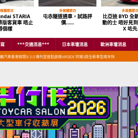
媒體節目
多媒體節目
多媒體節
ndai STARIA
屯赤隧道通車，試路評
比亞迪 BYD 全新
豪華版客貨車 唔止
價……
動的士 唔好見
得個樣
X 咗先
手寫
***交通消息***
日本車壇消息
歐洲車壇消息
鵬汽車香港首間SI 3.0 陳列室進駐啟德AIRSIDE 同場3款全新車型周末快
本首相專車改用豐田Century SUV
日本車壇消息
香港車仔展2026」再嚟喇
汽車模型玩具
新加坡組屋區輕型商用車停車場減租
東南亞汽車
BER 香港七宗罪之「第七宗罪」一切禍源，由抽盲盒開始
交通評論
BER 香港七宗罪之「第六宗罪」愛回家唔止回唔到家 跣司機勁過謝拉特
評論