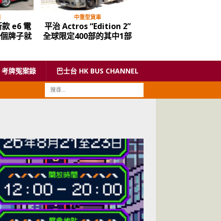
目
中重型貨車
多媒體節目
款 e6 電
平治 Actros “Edition 2”
油麻地停車場 告別前夕
到個牌子就
全球限定400部的其中1部
你最後一遊
考牌冤案錄
巴士台 HK BUS CHANNEL