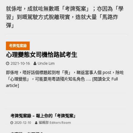
就係咁，成就咗無數嘅「考牌冤案」；亦因為「學
習」到嘅駕駛方式脫離現實，造就大量「馬路炸
彈」
考牌冤案錄
心理變態女司機恰路試考生
2021-10-16
Uncle Lim
即係咁，唔好話個標題起到咁「喪」，睇返當事人個 post，除咗
「心理變態」，可能要用粵語殘片知名角色
….. [閱讀全文 Full
article]
考牌冤案錄 – 報上你的「考牌冤案」
2020-12-10
編輯部 Editors Room