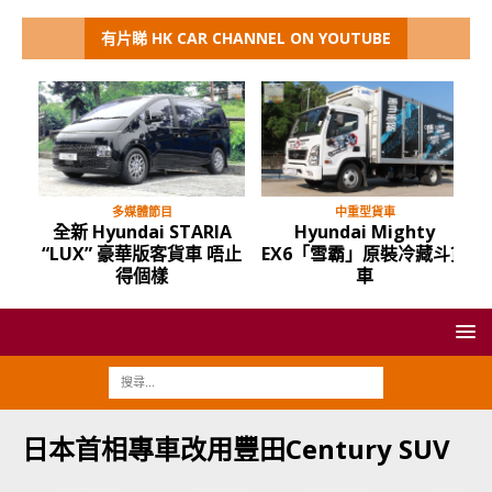
有片睇 HK CAR CHANNEL ON YOUTUBE
多媒體節目
中重型貨車
全新 Hyundai STARIA
Hyundai Mighty
“LUX” 豪華版客貨車 唔止
EX6「雪霸」原裝冷藏斗貨
得個樣
車
日本首相專車改用豐田Century SUV