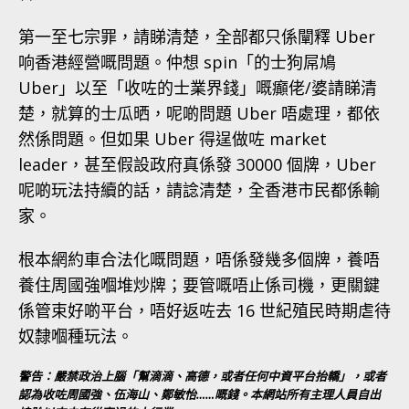
第一至七宗罪，請睇清楚，全部都只係闡釋 Uber
响香港經營嘅問題。仲想 spin「的士狗屌鳩
Uber」以至「收咗的士業界錢」嘅癲佬/婆請睇清
楚，就算的士瓜晒，呢啲問題 Uber 唔處理，都依
然係問題。但如果 Uber 得逞做咗 market
leader，甚至假設政府真係發 30000 個牌，Uber
呢啲玩法持續的話，請諗清楚，全香港市民都係輸
家。
根本網約車合法化嘅問題，唔係發幾多個牌，養唔
養住周國強嗰堆炒牌；要管嘅唔止係司機，更關鍵
係管束好啲平台，唔好返咗去 16 世紀殖民時期虐待
奴隸嗰種玩法。
警告：嚴禁政治上腦「幫滴滴、高德，或者任何中資平台抬轎」，或者
認為收咗周國強、伍海山、鄭敏怡……嘅錢。本網站所有主理人員自出