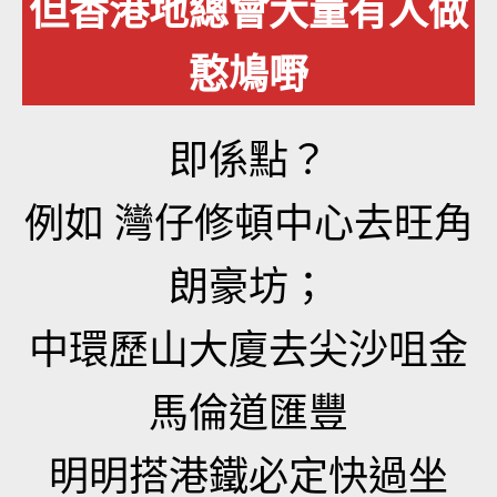
但香港地總會大量有人做
憨鳩嘢
即係點？
例如 灣仔修頓中心去旺角
朗豪坊；
中環歷山大廈去尖沙咀金
馬倫道匯豐
明明搭港鐵必定快過坐