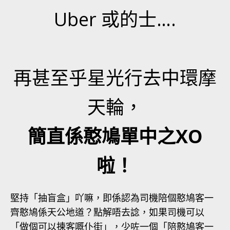
Uber 或的士….
再甚至乎星光行去中環摩
天輪，
簡直係憨鳩單中之XO
啦！
堅持「抽盲盒」吖嘛，即係認為司機陪個憨鳩客一
齊憨鳩係天公地道？點解唔去諗，如果司機可以
「做個可以揀客嘅仆街」，少咗一個「陪憨鳩客一