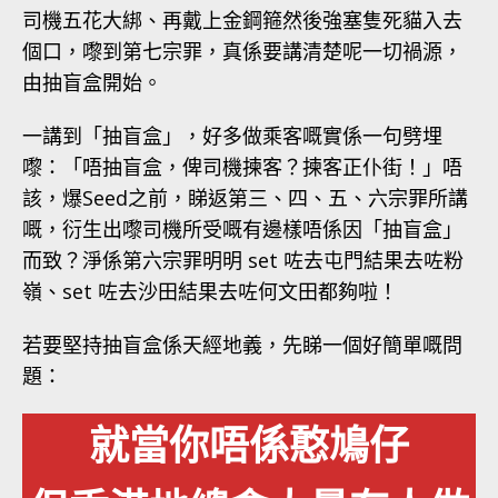
司機五花大綁、再戴上金鋼箍然後強塞隻死貓入去
個口，嚟到第七宗罪，真係要講清楚呢一切禍源，
由抽盲盒開始。
一講到「抽盲盒」，好多做乘客嘅實係一句劈埋
嚟：「唔抽盲盒，俾司機揀客？揀客正仆街！」唔
該，爆Seed之前，睇返第三、四、五、六宗罪所講
嘅，衍生出嚟司機所受嘅有邊樣唔係因「抽盲盒」
而致？淨係第六宗罪明明 set 咗去屯門結果去咗粉
嶺、set 咗去沙田結果去咗何文田都夠啦！
若要堅持抽盲盒係天經地義，先睇一個好簡單嘅問
題：
就當你唔係憨鳩仔