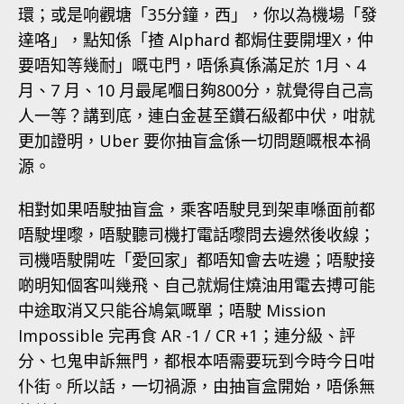
環；或是响觀塘「35分鐘，西」，你以為機場「發
達咯」，點知係「揸 Alphard 都焗住要開埋X，仲
要唔知等幾耐」嘅屯門，唔係真係滿足於 1月、4
月、7 月、10 月最尾嗰日夠800分，就覺得自己高
人一等？講到底，連白金甚至鑽石級都中伏，咁就
更加證明，Uber 要你抽盲盒係一切問題嘅根本禍
源。
相對如果唔駛抽盲盒，乘客唔駛見到架車喺面前都
唔駛埋嚟，唔駛聽司機打電話嚟問去邊然後收線；
司機唔駛開咗「愛回家」都唔知會去咗邊；唔駛接
啲明知個客叫幾飛、自己就焗住燒油用電去搏可能
中途取消又只能谷鳩氣嘅單；唔駛 Mission
Impossible 完再食 AR -1 / CR +1；連分級、評
分、乜鬼申訴無門，都根本唔需要玩到今時今日咁
仆街。所以話，一切禍源，由抽盲盒開始，唔係無