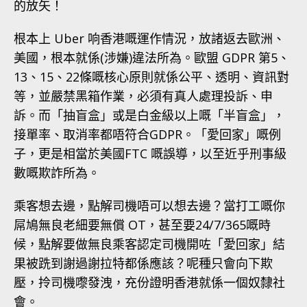
的放矢！
根本上 Uber 响香港嘅運作情況，放諸返去歐洲、
美國，根本就係(涉嫌)違法所為。歐盟 GDPR 第5、
13、15、22條嘅核心原則就係公平、透明、資訊對
等，並嚴禁黑箱作業，必須有真人處理投訴、申
訴。而「抽盲盒」或是白金級以上嘅「半盲盒」，
接單率、取消率都唔符合GDPR。「愛回家」嘅例
子，更是相當於美國FTC 嘅誤導，以至近乎刑事級
數嘅欺詐所為。
乘客想去邊，點解司機唔可以想去邊？當打工嘅你
屌鳩無良老細要無償 OT，甚至要24/7/365嘅時
候，點解要做無良乘客認定司機開咗「愛回家」結
果被跣到謝過謝拉特都係應該？呢種只會向下欺
壓，拎司機嚟發洩，充份證明香港就係一個奴隸社
會。