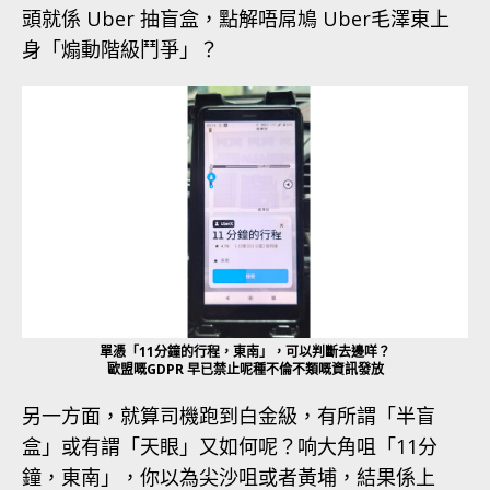
頭就係 Uber 抽盲盒，點解唔屌鳩 Uber毛澤東上
身「煽動階級鬥爭」？
單憑「11分鐘的行程，東南」，可以判斷去邊咩？
歐盟嘅GDPR 早已禁止呢種不倫不類嘅資訊發放
另一方面，就算司機跑到白金級，有所謂「半盲
盒」或有謂「天眼」又如何呢？响大角咀「11分
鐘，東南」，你以為尖沙咀或者黃埔，結果係上