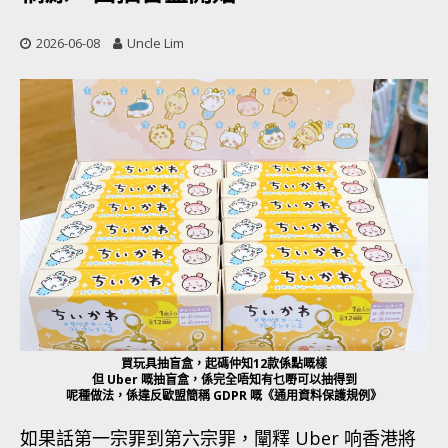
2026-06-08
Uncle Lim
買玩具抽盲盒，起碼仲知12款係點嘅樣
但 Uber 嘅抽盲盒，係完全唔知有乜嘢可以抽得到
呢種做法，係違反歐盟簡稱 GDPR 嘅《通用資料保護規例》
如果話第一宗罪到第六宗罪，闡釋 Uber 响香港將