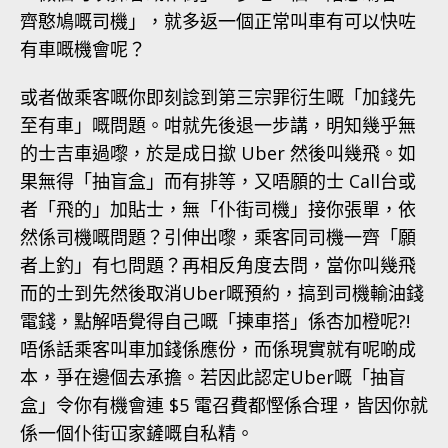
齊憨鳩嘅司機」，就多返一個正常叫車有可以快咗
有車嘅機會呢？
或者做乘客嘅你即刻諗到第三宗罪衍生嘅「加錢先
至有車」嘅問題。咁就先後退一步講，明知幾乎無
的士吉車過嚟，於是成日撳 Uber 然後叫幾飛。如
果無得「抽盲盒」而有排等，又唔願的士 Call台或
者「飛的」加貼士，無「仆街司機」接你張單，依
然係司機嘅問題？引伸出嚟，乘客同司機一齊「願
者上釣」有乜問題？再相反角度去問，當你叫幾飛
而的士到先然後取消Uber嘅預約，搞到司機輸油錢
電錢，點解唔覺得自己嘅「揀車搭」係杏加橙呢?!
唔係話乘客叫車加錢係應份，而係現實就有呢啲成
本，爭在邊個去承擔。若因此認定Uber嘅「抽盲
盒」令你有機會連 $5 電召費都慳係合理，皆因你就
係一個仆街冚家鏟嘅自私精。