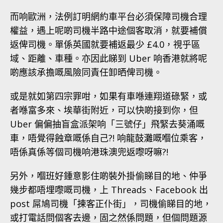
而响歐洲，法例訂明網約車平台必須保障司機合理
權益，遇上呢啲司機半路中途個客取消，就要補償
返俾司機。單係英國就要補返最少 £4.0，視乎區
域、距離、車種。亦因此睇到 Uber 响香港就將呢
啲應該承擔嘅風險同責任卸晒俾司機。
或是就如第四宗罪咁，如果有車喺連翔道碌緊，或
者喺富多來、埃華街附近，可以快啲接到你，但
Uber 偏偏抽盲盒派架响「三號仔」飛緊去葵涌嘅
車，唔覺得蝕章嘅係自己?! 响龍鼓灘嘅嗰位乘客，
唔係真係等個司機响港珠澳兜返嚟呀嘛?!
另外，嗰班好鍾意影住啲裝外掛偷睇目的地、仲爭
幾步都唔埋嚟嘅司機，上 Threads、Facebook 出
post 屌鳩司機「揀客正仆街」，司機偷睇目的地，
或打電話問個客去邊，固之然係問題，但個問題源