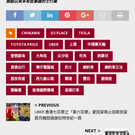
娘胎以來未有從事過的士行業
CHIIKAWA
D2 PLACE
TESLA
TOYOTA PRIUS
UBER
上環
中環摩天輪
壹號銀海
大角咀
尖沙咀
旺角
朗豪坊
滴滴出行
灣仔電腦城
的士
網約車
網約車立法
荔枝角道
西九龍公路
觀塘
豐田
連翔道
運輸署
香港國際機場
高德打車
PREVIOUS
UBER 香港七宗罪之「第六宗罪」愛回家唔止回唔到家
跣司機勁過謝拉特世紀一跣
NEXT