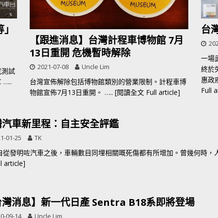
等」
台
【跟進消息】台灣計程車博物館 7月
202
13日重開 危機暫時解除
一場
2021-07-08
Uncle Lim
終於
究測試
惠政
C
…..
台灣宣佈解除包括博物館類別的營業限制。計程車博
Full a
物館宣佈7月13日重開。
….. [閱讀全文 Full article]
灣汽車新里程：自主安全評鑑
1-01-25
TK
自從發明咗汽車之後，車輛數目同埋相關嘅死傷都有所增加。曾幾何時，
 article]
灣消息】新一代日產 Sentra B18系即將登場
0-09-14
Uncle Lim