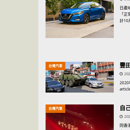
日產
「正
計1
豐
台灣汽車
202
20
articl
自
台灣汽車
202
同香