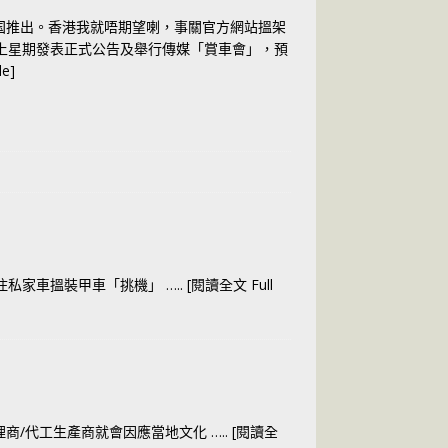
中国推出。香港我就唔期望喇，事關官方網站搵架
團响上星期發表正式公告及舉行傳媒「賞車會」，預
le]
揸住私家車搵裝甲車「挑機」
….. [閱讀全文 Full
理商/代工生產商就會因應當地文化
….. [閱讀全