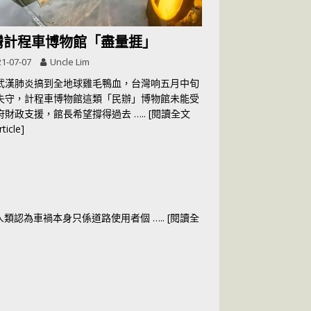
灣計程車博物館「盡量捱」
1-07-07
Uncle Lim
武漢肺炎搞到全地球雞毛鴨血，台灣响五月中旬
失守，計程車博物館這類「民辦」博物館未能受
府財政支援，館長希望撐得過去
….. [閱讀全文
rticle]
人類認為車禍本身只係道路使用者個
….. [閱讀全