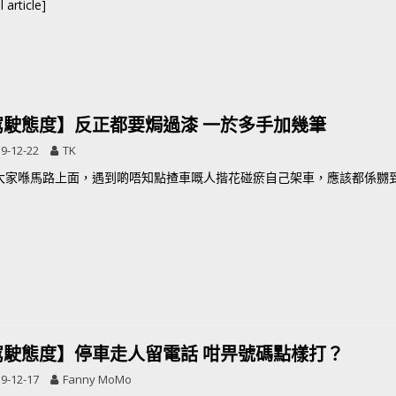
 article]
駕駛態度】反正都要焗過漆 一於多手加幾筆
9-12-22
TK
大家喺馬路上面，遇到啲唔知點揸車嘅人揩花碰瘀自己架車，應該都係嬲到震
駕駛態度】停車走人留電話 咁畀號碼點樣打？
9-12-17
Fanny MoMo