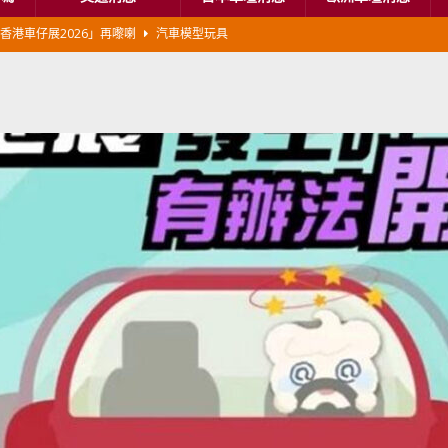
新加坡組屋區輕型商用車停車場減租
東南亞汽車
BER 香港七宗罪之「第七宗罪」一切禍源，由抽盲盒開始
交通評論
BER 香港七宗罪之「第六宗罪」愛回家唔止回唔到家 跣司機勁過謝拉特
評論
BER 香港七宗罪之「第五宗罪」金鋼箍五花大綁 司機哽唔落都要硬哽到
【英國】政府開放申請投入自動駕駛客運車輛服務業
運輸政策
BER 香港七宗罪之「第四宗罪」Mission Impossible 但 Uber 唔止話之
荃灣路荔景新出口日日撞，預咗㗎啦
交通評論
鵬汽車香港首間SI 3.0 陳列室進駐啟德AIRSIDE 同場3款全新車型周末快
本首相專車改用豐田Century SUV
日本車壇消息