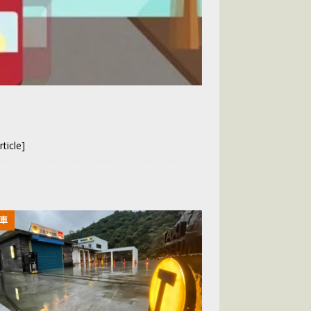
ticle]
車