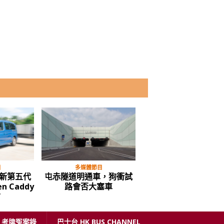
目
多媒體節目
中重型貨車
新第五代
屯赤隧道明通車，狗衝試
平治 Actros “Edition
n Caddy
路會否大塞車
全球限定400部的其中
”
考牌冤案錄
巴士台 HK BUS CHANNEL