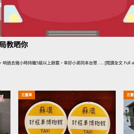
香港車仔展2026」再嚟喇
汽車模型玩具
局教晒你
大地震，响過去幾小時持繼5級以上餘震，幸好小弟同本台眾
….. [閱讀全文 Full ar
古董車
古董