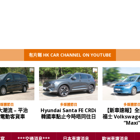
有片睇 HK CAR CHANNEL ON YOUTUBE
媒體節目
多媒體節目
多媒體節
潮流 – 平治
Hyundai Santa FE CRDi
【新車速報】全
o 電動客貨車
韓國車點止今時唔同往日
福士 Volkswage
“Maxi
手寫
***交通消息***
日本車壇消息
歐洲車壇消息