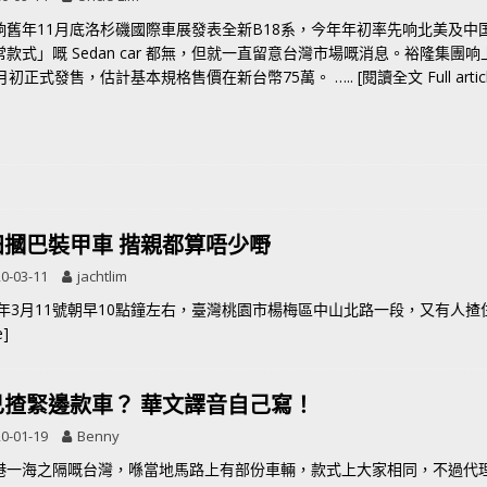
响舊年11月底洛杉磯國際車展發表全新B18系，今年年初率先响北美及
常款式」嘅 Sedan car 都無，但就一直留意台灣市場嘅消息。裕隆集
0月初正式發售，估計基本規格售價在新台幣75萬。
….. [閱讀全文 Full artic
田摑巴裝甲車 揩親都算唔少嘢
0-03-11
jachtlim
20年3月11號朝早10點鐘左右，臺灣桃園市楊梅區中山北路一段，又有人
e]
己揸緊邊款車？ 華文譯音自己寫！
0-01-19
Benny
港一海之隔嘅台灣，喺當地馬路上有部份車輛，款式上大家相同，不過代