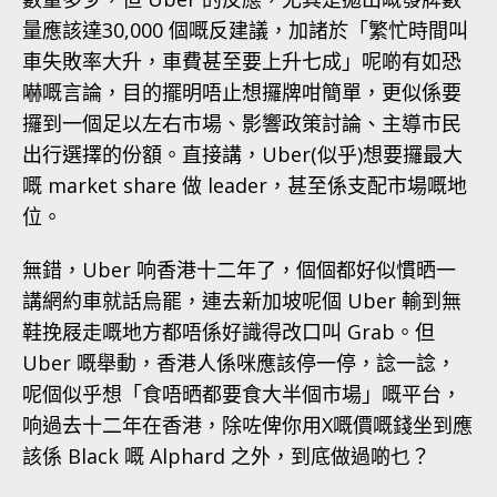
量應該達30,000 個嘅反建議，加諸於「繁忙時間叫
車失敗率大升，車費甚至要上升七成」呢啲有如恐
嚇嘅言論，目的擺明唔止想攞牌咁簡單，更似係要
攞到一個足以左右市場、影響政策討論、主導市民
出行選擇的份額。直接講，Uber(似乎)想要攞最大
嘅 market share 做 leader，甚至係支配市場嘅地
位。
無錯，Uber 响香港十二年了，個個都好似慣晒一
講網約車就話烏罷，連去新加坡呢個 Uber 輸到無
鞋挽屐走嘅地方都唔係好識得改口叫 Grab。但
Uber 嘅舉動，香港人係咪應該停一停，諗一諗，
呢個似乎想「食唔晒都要食大半個市場」嘅平台，
响過去十二年在香港，除咗俾你用X嘅價嘅錢坐到應
該係 Black 嘅 Alphard 之外，到底做過啲乜？