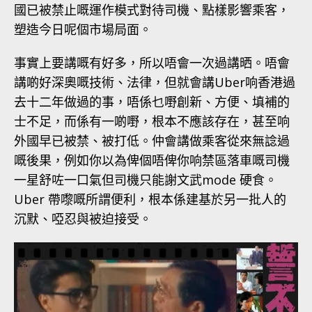
國已被禁止嘅運作模式對待司機、點樣影響乘客，
塑造今日呢個市場局面。
事實上要講嘅有好多，所以唔會一次過講晒。唔會
講啲好深奧嘅技術、法律，但就會講Uber响香港過
去十二年做過的事，唔係乜嘢創新、方便、填補的
士不足，而係有一啲嘢，根本不應該存在，甚至响
外國早已被禁、被打低。仲會講做乘客從來無諗過
嘅後果，例如你以為俾個唔俾你响禁區落車嘅司機
一星舒咗一口氣但司機只能謝文武mode 硬食。
Uber 帶嚟嘅所謂便利，根本係建基於另一批人的
沉默、啞忍與被迫接受。