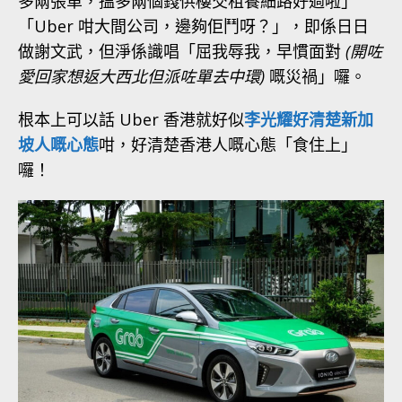
多兩張單，搵多兩個錢供樓交租養細路好過啦」
「Uber 咁大間公司，邊夠佢鬥呀？」，即係日日
做謝文武，但淨係識唱「屈我辱我，早慣面對
(開咗
愛回家想返大西北但派咗單去中環)
嘅災禍」囉。
根本上可以話 Uber 香港就好似
李光耀好清楚新加
坡人嘅心態
咁，好清楚香港人嘅心態「食住上」
囉！