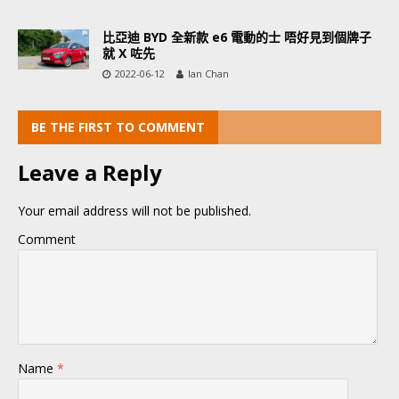
比亞迪 BYD 全新款 e6 電動的士 唔好見到個牌子
就 X 咗先
2022-06-12
Ian Chan
BE THE FIRST TO COMMENT
Leave a Reply
Your email address will not be published.
Comment
Name
*