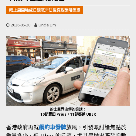
唔止周國強成日講嘅非法載客取酬咁簡單
2026-05-20
Uncle Lim
的士業界流傳的笑話：
10部豐田 Prius，11部都係 UBER
香港政府再就
網約車發牌
放風，引發嘅討論焦點於
數量多少，但 Uber 的反應，尤其是拋出嘅發牌數