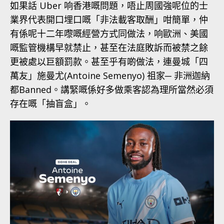
如果話 Uber 响香港嘅問題，唔止周國強呢位的士
業界代表開口埋口嘅「非法載客取酬」咁簡單，仲
有係呢十二年嚟嘅經營方式同做法，响歐洲、美國
嘅監管機構早就禁止，甚至在法庭敗訴而被禁之餘
更被處以巨額罰款。甚至乎有啲做法，連曼城「四
萬友」施曼尤(Antoine Semenyo) 祖家─ 非洲迦納
都Banned。講緊嘅係好多做乘客認為理所當然必須
存在嘅「抽盲盒」。