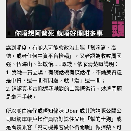
講到呢度，有啲人可能會政治上腦「幫滴滴、高
德，或者任何中資平台抬轎」，又者認為收咗周國
強、伍海山、鄭敏怡……嘅錢。依家清楚嘅講明：
1. 我哋一貫立場，有碗話碗有碟話碟，不論美資還
是中資，邊一間有問題，就「爆」邊一間；
2. 請認真考古睇返我哋對的士業嘅劣行、炒牌問題
是毫不手軟，
所以啲白痴仔或唔知係咪 Uber 或其聘請嘅公關公
司嘅網軍帳戶操作員唔好諗住又用「幫的士狗」或
是喬裝乘客「幫司機揀客做仆街開脫」做彈藥。可