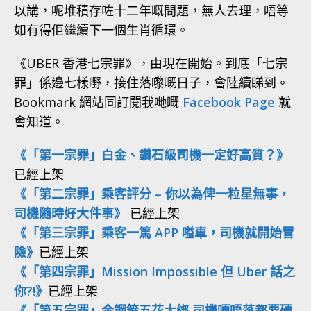
以講，呢堆積存咗十二年嘅問題，無人去理，唔等
如有得佢繼續下一個生肖循環。
《UBER 香港七宗罪》，由現在開始。到底「七宗
罪」係邊七樣嘢，接住落嚟嘅日子，會陸續睇到。
Bookmark 網站同訂閱我哋嘅
Facebook Page
就
會知道。
《「第一宗罪」白金、鑽石級司機一定好高質？》
已經上架
《「第二宗罪」乘客評分 – 你以為俾一粒星無事，
司機隨時好大件事》
已經上架
《「第三宗罪」乘客一篤 APP 嗌車，司機就開始冒
險》
已經上架
《「第四宗罪」Mission Impossible 但 Uber 話之
你?!》
已經上架
《「第五宗罪」金鋼箍五花大綁 司機哽唔落都要硬