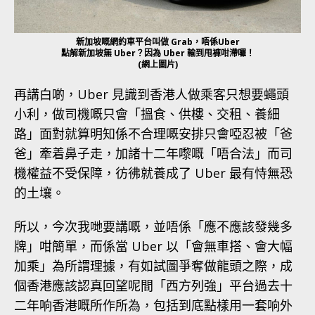
新加坡嘅網約車平台叫做 Grab，唔係Uber
點解新加坡無 Uber？因為 Uber 輸到甩褲咁滯囉！
(網上圖片)
再講白啲，Uber 見識到香港人做乘客只想要蠅頭
小利，做司機嘅只會「搵食、供樓、交租、養細
路」面對就算明知係不合理嘅安排只會啞忍被「爸
爸」牽着鼻子走，加諸十二年嚟嘅「唔合法」而司
機權益不受保障，彷彿就養成了 Uber 最有恃無恐
的土壤。
所以，今次我哋要講嘅，並唔係「應不應該發幾多
牌」咁簡單，而係當 Uber 以「會無車搭、會大幅
加乘」為所謂理據，有如試圖爭奪做龍頭之際，成
個香港應該認真回望呢間「西方列強」平台過去十
二年响香港嘅所作所為，包括到底點樣用一套响外