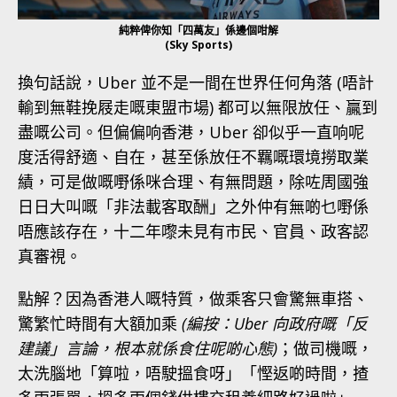
純粹俾你知「四萬友」係邊個咁解
(Sky Sports)
換句話說，Uber 並不是一間在世界任何角落 (唔計
輸到無鞋挽屐走嘅東盟市場) 都可以無限放任、贏到
盡嘅公司。但偏偏响香港，Uber 卻似乎一直响呢
度活得舒適、自在，甚至係放任不羈嘅環境撈取業
績，可是做嘅嘢係咪合理、有無問題，除咗周國強
日日大叫嘅「非法載客取酬」之外仲有無啲乜嘢係
唔應該存在，十二年嚟未見有市民、官員、政客認
真審視。
點解？因為香港人嘅特質，做乘客只會驚無車搭、
驚繁忙時間有大額加乘
(編按：Uber 向政府嘅「反
建議」言論，根本就係食住呢啲心態)
；做司機嘅，
太洗腦地「算啦，唔駛搵食呀」「慳返啲時間，揸