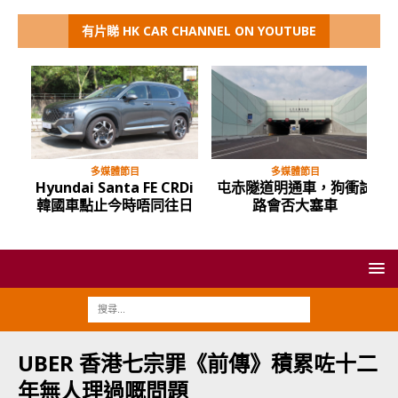
有片睇 HK CAR CHANNEL ON YOUTUBE
多媒體節目
多媒體節目
代
Hyundai Santa FE CRDi
屯赤隧道明通車，狗衝試
ddy
韓國車點止今時唔同往日
路會否大塞車
UBER 香港七宗罪《前傳》積累咗十二
年無人理過嘅問題