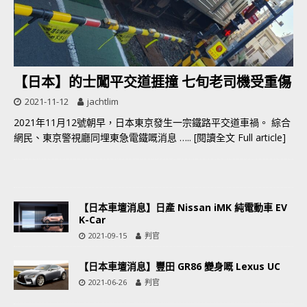
【日本】的士闖平交道捱撞 七旬老司機受重傷
2021-11-12
jachtlim
2021年11月12號朝早，日本東京發生一宗鐵路平交道車禍。 綜合
網民、東京警視廳同埋東急電鐵嘅消息
….. [閱讀全文 Full article]
【日本車壇消息】日產 Nissan iMK 純電動車 EV
K-Car
2021-09-15
判官
【日本車壇消息】豐田 GR86 變身嘅 Lexus UC
2021-06-26
判官