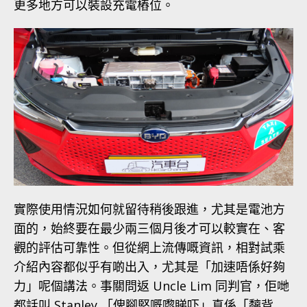
更多地方可以裝設充電樁位。
實際使用情況如何就留待稍後跟進，尤其是電池方
面的，始終要在最少兩三個月後才可以較實在、客
觀的評估可靠性。但從網上流傳嘅資訊，相對試乘
介紹內容都似乎有啲出入，尤其是「加速唔係好夠
力」呢個講法。事關問返 Uncle Lim 同判官，佢哋
都話叫 Stanley 「俾腳堅嘅嚟睇吓」真係「黐背