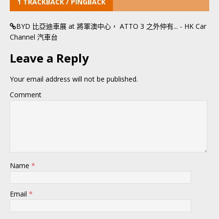
1 TRACKBACK / PINGBACK
BYD 比亞迪車展 at 將軍澳中心， ATTO 3 之外仲有... - HK Car
Channel 汽車台
Leave a Reply
Your email address will not be published.
Comment
Name
*
Email
*