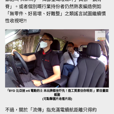
脊」。或者個別嘅行業持份者仍然熱衷編造例如
「無零件、好易壞、好難整」之類謠言試圖繼續慣
性收視吧?!
「BYD 比亞迪 e6 電動的士 未出牌都坐吓先！造工質素估你唔到 」節目畫面
截圖
(可點擊圖片收看片段)
不過，關於「流傳」指充滿電續航距離只得約