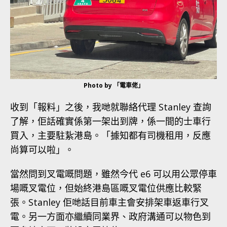
Photo by 「電車佬」
收到「報料」之後，我哋就聯絡代理 Stanley 查詢
了解，佢話確實係第一架出到牌，係一間的士車行
買入，主要駐紥港島。「據知都有司機租用，反應
尚算可以啦」。
當然問到叉電嘅問題，雖然今代 e6 可以用公眾停車
場嘅叉電位，但始終港島區嘅叉電位供應比較緊
張。Stanley 佢哋話目前車主會安排架車返車行叉
電。另一方面亦繼續同業界、政府溝通可以物色到