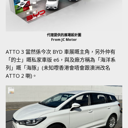
代理提供的展場設計圖
From JC Motor
ATTO 3 當然係今次 BYD 車展嘅主角，另外仲有
「的士」嘅私家車版 e6，與及廠方稱為「海洋系
列」嘅「海豚」(未知嚟香港會唔會跟澳洲改名
ATTO 2 喇)。