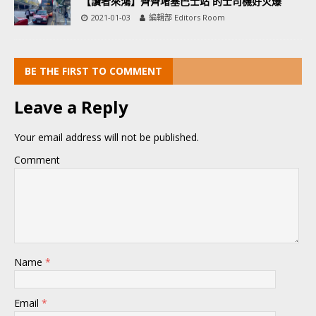
【讀者來鴻】齊齊堵塞巴士站 的士司機好火爆
2021-01-03
編輯部 Editors Room
BE THE FIRST TO COMMENT
Leave a Reply
Your email address will not be published.
Comment
Name
*
Email
*