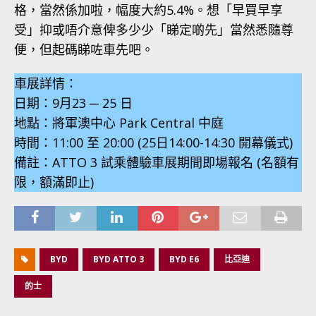
格，當然係加啦，幅度大約5.4%。想「早買早享
受」抑或唔介意俾多少少「睇定啲先」當然悉隨尊
便，但起碼睇咗車先吧。
車展詳情：
日期：9月23 ─ 25 日
地點：將軍澳中心 Park Central 中庭
時間：11:00 至 20:00 (25日14:00-14:30 開幕儀式)
備註：ATTO 3 試乘體驗車展期間即場報名 (名額有
限，額滿即止)
BYD
BYD ATTO 3
BYD E6
比亞迪
的士