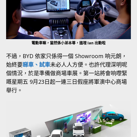
電動車嘛，當然係小弟本尊，搵埋 Ian 出動啦
不過，BYD 依家只係得一個 Showroom 响元朗，
始終要
睇車、試車
未必人人方便。也許代理深明呢
個情況，於是準備做商場車展。第一站將會响嚟緊
嘅星期五 9月23日起一連三日假座將軍澳中心商場
舉行。