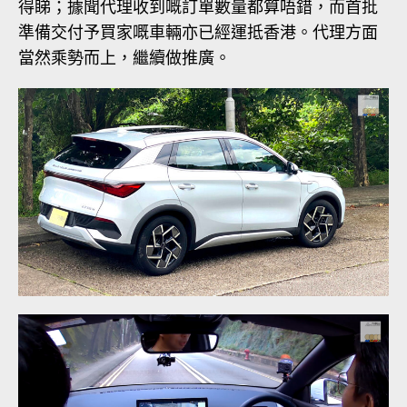
得睇；據聞代理收到嘅訂單數量都算唔錯，而首批
準備交付予買家嘅車輛亦已經運抵香港。代理方面
當然乘勢而上，繼續做推廣。