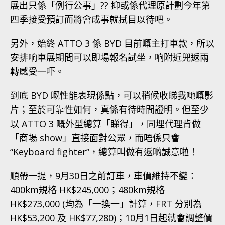
展出只係「例行公事」?? 抑或係代理原計劃今年第
四季接受預訂而將會成事就拭目以待吧。
另外，始終 ATTO 3 係 BYD 目前嘅主打車款，所以
安排响車展期間可以即場報名試坐，响附近兜返兩
轉感受一吓。
到底 BYD 嘅性能表現係點，可以稍候收睇我哋嘅影
片；至於可靠性如何，真係有待時間證明。但至少
以 ATTO 3 嘅外型總算「睇得」，同埋代理肯做
「商場 show」直接面對公眾，而唔係只會
“Keyboard fighter”，總算叫做有返啲誠意啦！
順帶一提，9月30日之前訂車，車價維持不變：
400km規格 HK$245,000；480km規格
HK$273,000 (均為「一換一」計算，FRT 分別為
HK$53,200 及 HK$77,280)；10月1日起就會調整價