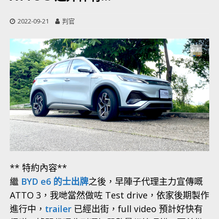
2022-09-21
判官
** 特約內容**
繼
BYD e6 的士出牌
之後，早陣子代理主力宣傳嘅
ATTO 3，我哋當然做咗 Test drive，依家後期製作
進行中，
trailer
已經出街，full video 預計好快有