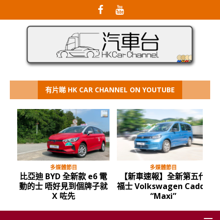
有片睇 HK CAR CHANNEL ON YOUTUBE
多媒體節目
多媒體節目
比亞迪 BYD 全新款 e6 電
【新車速報】全新第五代
動的士 唔好見到個牌子就
福士 Volkswagen Caddy
X 咗先
“Maxi”