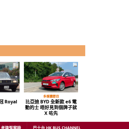
多媒體節目
多媒體節目
赤隧道明通車，狗衝試
屯赤隧道通車，試路評
Hyundai
路會否大塞車
價……
韓國車
考牌冤案錄
巴士台 HK BUS CHANNEL