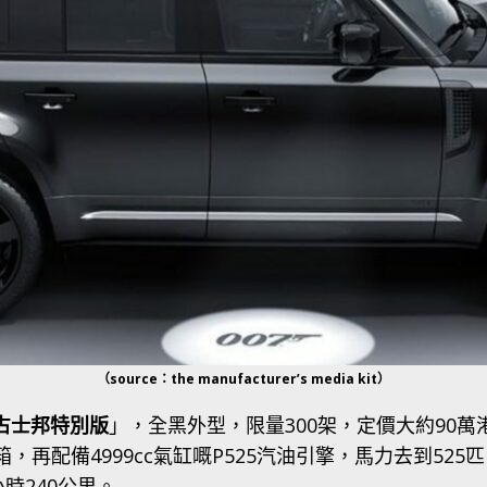
（source：the manufacturer’s media kit）
8 占士邦特別版
」，全黑外型，限量300架，定價大約90萬
箱，再配備4999cc氣缸嘅P525汽油引擎，馬力去到52
時240公里。