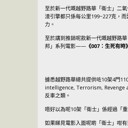
至於新一代嘅越野路華「衛士」二氧化
渣引擎都只係每公里199~227克，而
力。
至於講到推銷呢款新一代嘅越野路華
邦」系列電影——
《007：生死有時》（
據悉越野路華總共提供咗10架4門110版本嘅
intelligence, Terroris
反車之類。
唔好以為呢10架「衛士」係經過「
如果睇見電影入面呢啲「衛士」咁有