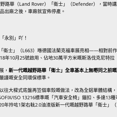
路華（Land Rover）「衛士」（Defender），當
3架成品出廠之後，車廠就宣佈停產。
「永別」吖！
路華「衛士」（L663）喺德國法蘭克福車展亮相——相對
8年10月25號啟用、佔地30萬平方米嘅斯洛伐克尼特拉（
展，
新一代嘅越野路華「衛士」全車基本上無嘢同之前嘅
嚴謹嘅安全同環保標準。
以往大樑式底盤再笠個車殼嘅做法，改為全鋁單體結構，
OFIX/ISO 13216標準嘅「汽車安全椅」錨扣、多達
020年拎咗1架右軚2.0油渣版新一代嘅越野路華「衛士」（