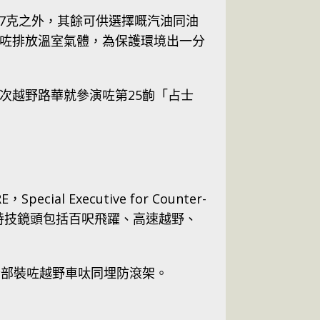
27克之外，其餘可供選擇嘅汽油同油
咗排放溫室氣體，為保護環境出一分
次越野路華就參演咗第25齣「占士
 Executive for Counter-
影入面嘅飛車特技鏡頭包括百呎飛躍、高速越野、
全部裝咗越野車呔同埋防滾架。