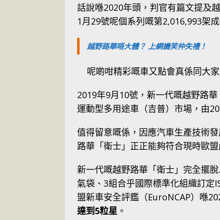
話說喺2020年頭，判官有篇文提及越野
1月29號呢個系列嘅第2,016,99
越野路華唔大體？ 上網譏笑仲失禮！
呢啲咁精彩嘅車又點會真係同大家
2019年9月10號，新一代嘅越野
運動型多用途車（吉普）市場，由201
值得留意嘅係，因應汽車生產技術發
路華「衛士」正正能夠符合現時歐盟
新一代嘅越野路華「衛士」完全擺脫
氣袋、3組合乎國際標準化組織訂定IS
盟新車安全評鑑（EuroNCAP）喺2
達到5粒星
。