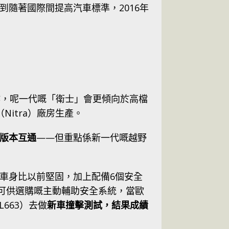
時講到隨著國際間提高汽車標準，2016年
前作，呢一代嘅「衛士」會更傾向於高檔
Nitra）廠房生產。
版本互通
——但重點係新一代嘅越野
車身比以前堅固，加上配備6個安全
13種可供選購嘅主動輔助安全系統，當歐
L663）去做
新車撞擊測試，結果成績