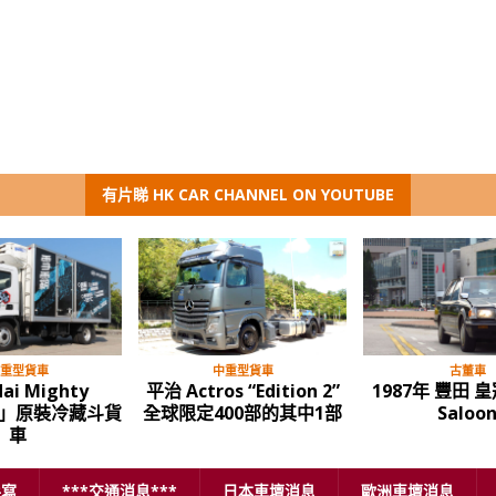
有片睇 HK CAR CHANNEL ON YOUTUBE
多媒體節目
多媒體節目
油麻地停車場 告別前夕 與
電動車大潮流 – 平治
屯
你最後一遊
eVito 電動客貨車
手寫
***交通消息***
日本車壇消息
歐洲車壇消息