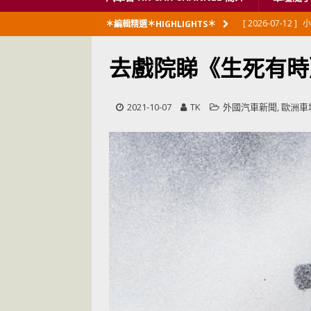
[ 2026-07-12 ]
小
＊編輯精選＊HIGHLIGHTS＊
閃展出
私家車
去戲院睇《生死有時》
[ 2026-06-23 ]
日
[ 2026-06-12 ]
「
2021-10-07
TK
外國汽車新聞
,
歐洲車
[ 2026-06-08 ]
[ 2026-06-08 ]
U
[ 2026-05-28 ]
U
世紀一跣
交通
[ 2026-05-28 ]
U
尾
交通評論
[ 2026-05-27 ]
[ 2026-05-24 ]
U
你！
交通評論