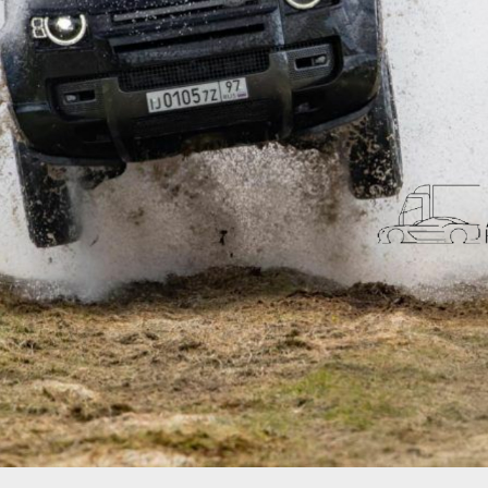
荃灣路荔景新出口日日撞，預咗㗎啦
交通評論