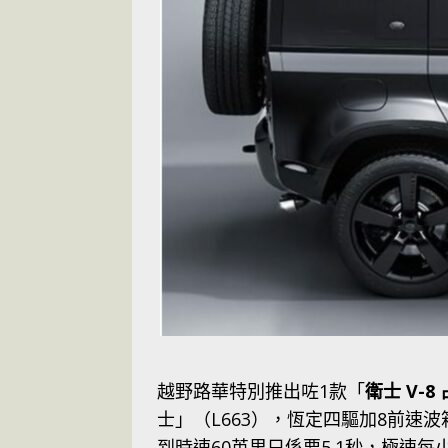
越野路華特別推出咗1款「
衛士 V-
士」（L663），恆定四驅加8前速波
到時速60英里只係要5.1秒，極速每小