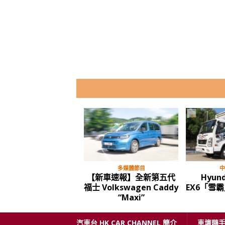
古董車
多媒體節目
on 2”
1987年 豐田 皇冠 Royal
比亞迪 BYD 全新款 e6 電
中1部
Saloon
動的士 唔好見到個牌子就
X 咗先
汽車台 HK CAR CHANNEL 簡介
車壇隨