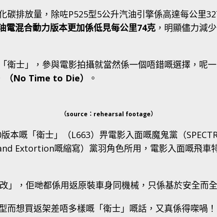
碳排放量，除咗P525型5公升汽油引擎係高達每公里3
油電混合動力版本更加係低見每公里74克
，明顯儘力減少
「衛士」，參與電影拍攝就當然係一個唔錯嘅選擇，呢一
No Time to Die）
。
（source：rehearsal footage）
「衛士」（L663）畀電影入面嘅魔鬼黨（SPECTRE，Special
m, Revenge and Extortion嘅縮寫）黨羽角色所用，電
重改」，佢哋都係用返原裝車身同機械，只係基於安全而
型而想買返架差唔多樣嘅「衛士」嘅話，又真係得㗎喎！