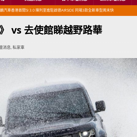
鵬汽車香港首間SI 3.0 陳列室進駐啟德AIRSIDE 同場3款全新車型周末快
 vs 去使館睇越野路華
本首相專車改用豐田Century SUV
日本車壇消息
香港車仔展2026」再嚟喇
汽車模型玩具
壇消息
,
私家車
新加坡組屋區輕型商用車停車場減租
東南亞汽車
BER 香港七宗罪之「第七宗罪」一切禍源，由抽盲盒開始
交通評論
BER 香港七宗罪之「第六宗罪」愛回家唔止回唔到家 跣司機勁過謝拉特
評論
BER 香港七宗罪之「第五宗罪」金鋼箍五花大綁 司機哽唔落都要硬哽到
【英國】政府開放申請投入自動駕駛客運車輛服務業
運輸政策
BER 香港七宗罪之「第四宗罪」Mission Impossible 但 Uber 唔止話之