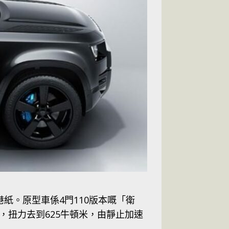
港紙。原型車係4門110版本嘅「衛
5匹，扭力去到625牛頓米，由靜止加速