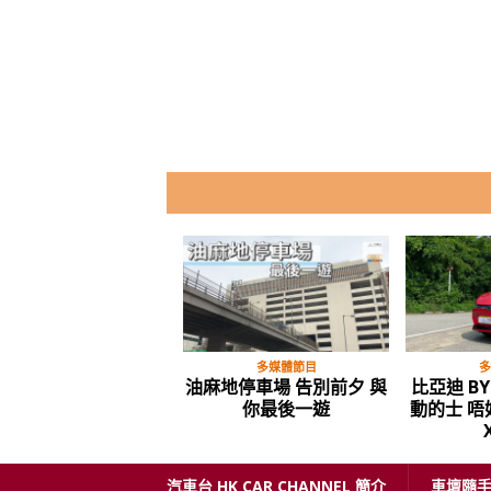
多媒體節目
多
油麻地停車場 告別前夕 與
比亞迪 BY
你最後一遊
動的士 
汽車台 HK CAR CHANNEL 簡介
車壇隨