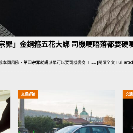
荃灣路荔景新出口日日撞，預咗㗎啦
交通評論
五宗罪」金鋼箍五花大綁 司機哽唔落都要硬
re 成本同風險，第四宗罪就講派單可以要司機變身 T
….. [閱讀全文 Full articl
交通評論
交通