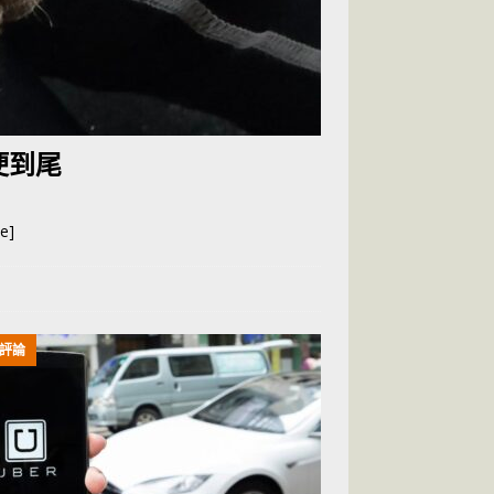
哽到尾
e]
評論