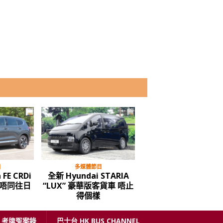
目
多媒體節目
古董車
 FE CRDi
全新 Hyundai STARIA
1987年 豐田 皇冠 Roy
唔同往日
“LUX” 豪華版客貨車 唔止
Saloon
得個樣
考牌冤案錄
巴士台 HK BUS CHANNEL