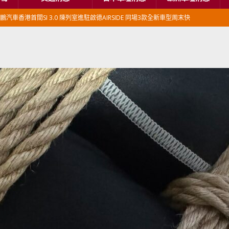
鵬汽車香港首間SI 3.0 陳列室進駐啟德AIRSIDE 同場3款全新車型周末快
本首相專車改用豐田Century SUV
日本車壇消息
香港車仔展2026」再嚟喇
汽車模型玩具
新加坡組屋區輕型商用車停車場減租
東南亞汽車
BER 香港七宗罪之「第七宗罪」一切禍源，由抽盲盒開始
交通評論
BER 香港七宗罪之「第六宗罪」愛回家唔止回唔到家 跣司機勁過謝拉特
評論
BER 香港七宗罪之「第五宗罪」金鋼箍五花大綁 司機哽唔落都要硬哽到
【英國】政府開放申請投入自動駕駛客運車輛服務業
運輸政策
BER 香港七宗罪之「第四宗罪」Mission Impossible 但 Uber 唔止話之