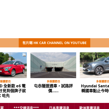
有片睇 HK CAR CHANNEL ON YOUTUBE
媒體節目
多媒體節目
多媒體節
D 全新款 e6 電
屯赤隧道通車，試路評
Hyundai Santa
唔好見到個牌子就
價……
韓國車點止今時
X 咗先
手寫
***交通消息***
日本車壇消息
歐洲車壇消息