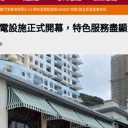
鵬汽車香港首間SI 3.0 陳列室進駐啟德AIRSIDE 同場3款全新車型周末快
電設施正式開幕，特色服務盡顯
本首相專車改用豐田Century SUV
日本車壇消息
香港車仔展2026」再嚟喇
汽車模型玩具
車
新加坡組屋區輕型商用車停車場減租
東南亞汽車
BER 香港七宗罪之「第七宗罪」一切禍源，由抽盲盒開始
交通評論
BER 香港七宗罪之「第六宗罪」愛回家唔止回唔到家 跣司機勁過謝拉特
評論
BER 香港七宗罪之「第五宗罪」金鋼箍五花大綁 司機哽唔落都要硬哽到
【英國】政府開放申請投入自動駕駛客運車輛服務業
運輸政策
BER 香港七宗罪之「第四宗罪」Mission Impossible 但 Uber 唔止話之