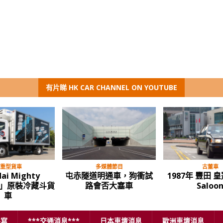
有片睇 HK CAR CHANNEL ON YOUTUBE
多媒體節目
多媒體節目
全新 Hyundai STARIA
Hyundai Santa FE CRDi
電動
LUX” 豪華版客貨車 唔止
韓國車點止今時唔同往日
eV
得個樣
手寫
***交通消息***
日本車壇消息
歐洲車壇消息