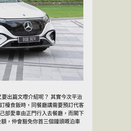
又要出篇文嚟介紹呢？ 其實今次平治
軒訂檯食飯時，同餐廳講需要預訂代客
己部愛車由正門行入去餐廳，而閣下
金額，仲會豁免你首三個鐘頭嘅泊車