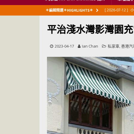
[ 2026-07-12 ]
小
＊編輯精選＊HIGHLIGHTS＊
閃展出
私家車
平治淺水灣影灣園充
[ 2026-06-23 ]
日
[ 2026-06-12 ]
「
2023-04-17
Ian Chan
私家車
,
香港汽
[ 2026-06-08 ]
[ 2026-06-08 ]
U
[ 2026-05-28 ]
U
世紀一跣
交通
[ 2026-05-28 ]
U
尾
交通評論
[ 2026-05-27 ]
[ 2026-05-24 ]
U
你！
交通評論