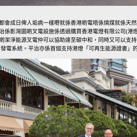
都會成日俾人垢病一樣嘢就係香港啲電唔係燒煤就係天然
治係影灣園啲叉電設施係透過購買香港電燈有限公司(港燈
啲潔淨能源叉電仲可以協助達至碳中和，同時又可以支持
力發電系統。平治亦係首個支持港燈「可再生能源證書」的