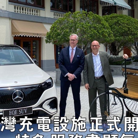
荃灣路荔景新出口日日撞，預咗㗎啦
交通評論