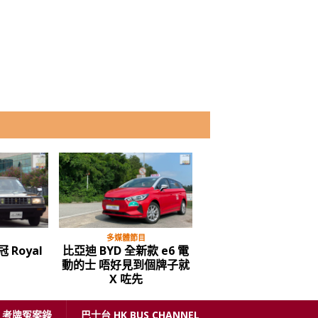
多媒體節目
多媒體節目
多媒體
車大潮流 – 平治
屯赤隧道通車，試路評
【新車速報】
ito 電動客貨車
價……
福士 Volkswa
“Ma
考牌冤案錄
巴士台 HK BUS CHANNEL