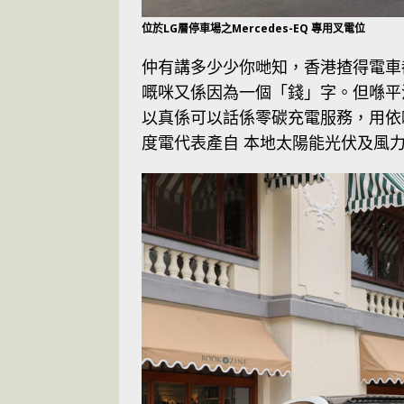
位於LG層停車場之Mercedes-EQ 專用叉電位
仲有講多少少你哋知，香港揸得電車
嘅咪又係因為一個「錢」字。但喺平
以真係可以話係零碳充電服務，用依
度電代表產自 本地太陽能光伏及風