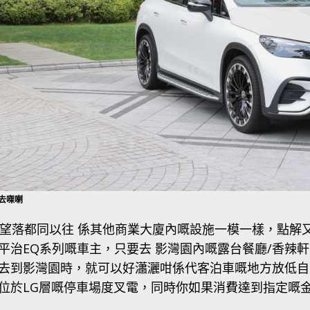
去㗎喇
望落都同以往 係其他商業大廈內嘅設施一模一樣，點解
平治EQ系列嘅車主，只要去 影灣園內嘅露台餐廳/香辣
去到影灣園時，就可以好瀟灑咁係代客泊車嘅地方放低自
位於LG層嘅停車場度叉電，同時你如果消費達到指定嘅