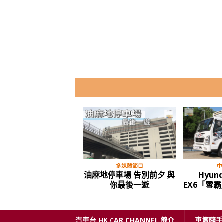
古董車
多媒體節目
試
1987年 豐田 皇冠 Royal
比亞迪 BYD 全新款 e6 電
Saloon
動的士 唔好見到個牌子就
“
X 咗先
汽車台 HK CAR CHANNEL 簡介
車壇隨