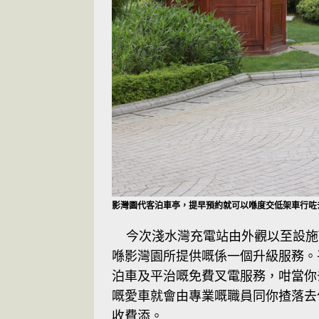
影灣園代客泊車亭，提早預約就可以喺度交低架車行咗
今次淺水灣充電站由外觀以至設施
喺影灣園所提供嘅係一個升級服務。
泊車及平治嘅免費叉電服務，咁當你
嘅愛車就會由專業嘅職員同你揸落去
收費添。