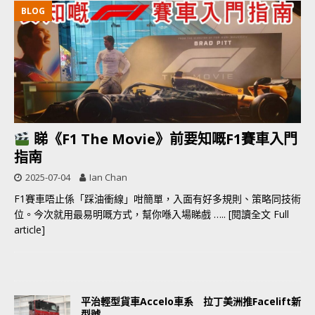
BLOG
睇《F1 The Movie》前要知嘅F1賽車入門
指南
2025-07-04
Ian Chan
F1賽車唔止係「踩油衝線」咁簡單，入面有好多規則、策略同技術
位。今次就用最易明嘅方式，幫你喺入場睇戲
….. [閱讀全文 Full
article]
平治輕型貨車Accelo車系 拉丁美洲推Facelift新
型號