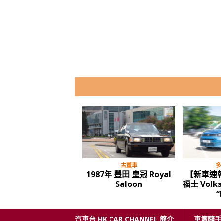
古董車
多
1987年 豐田 皇冠 Royal
【新車速
Saloon
福士 Volk
“
汽車台 HK CAR CHANNEL 簡介
車壇隨