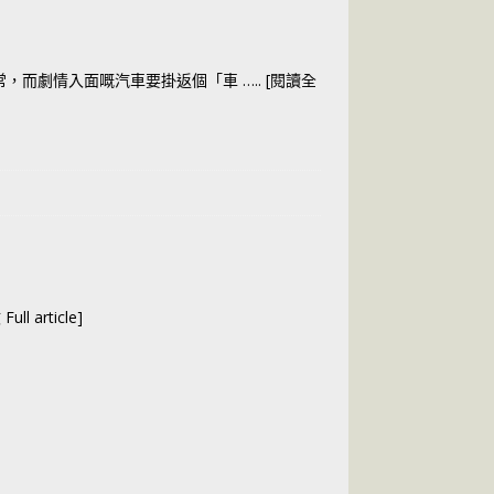
常，而劇情入面嘅汽車要掛返個「車
….. [閱讀全
ull article]