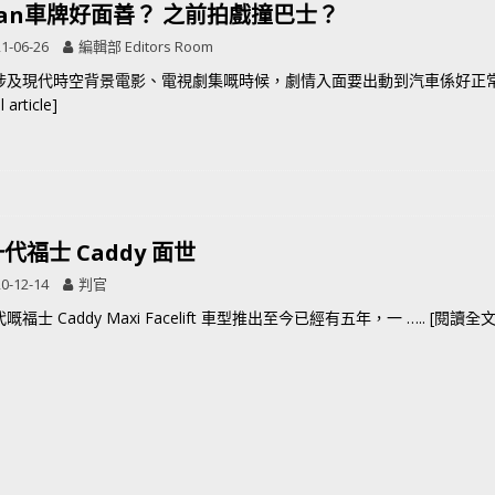
van車牌好面善？ 之前拍戲撞巴士？
1-06-26
編輯部 Editors Room
涉及現代時空背景電影、電視劇集嘅時候，劇情入面要出動到汽車係好正
 article]
代福士 Caddy 面世
0-12-14
判官
嘅福士 Caddy Maxi Facelift 車型推出至今已經有五年，一
….. [閱讀全文 F