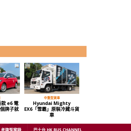
目
中重型貨車
多媒體節目
款 e6 電
Hyundai Mighty
油麻地停車場 告別前夕
到個牌子就
EX6「雪霸」原裝冷藏斗貨
你最後一遊
車
考牌冤案錄
巴士台 HK BUS CHANNEL