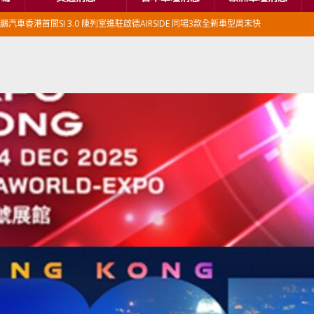
鵬汽車香港首間SI 3.0 陳列室進駐啟德AIRSIDE 同場3款全新車型周末快
本首相專車改用豐田Century SUV
日本車壇消息
香港車仔展2026」再嚟喇
汽車模型玩具
新加坡組屋區輕型商用車停車場減租
東南亞汽車
BER 香港七宗罪之「第七宗罪」一切禍源，由抽盲盒開始
交通評論
BER 香港七宗罪之「第六宗罪」愛回家唔止回唔到家 跣司機勁過謝拉特
評論
BER 香港七宗罪之「第五宗罪」金鋼箍五花大綁 司機哽唔落都要硬哽到
【英國】政府開放申請投入自動駕駛客運車輛服務業
運輸政策
BER 香港七宗罪之「第四宗罪」Mission Impossible 但 Uber 唔止話之