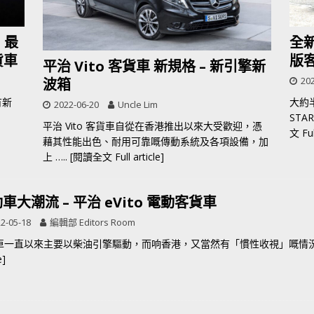
 最
全新
貨車
版
平治 Vito 客貨車 新規格 – 新引擎新
202
波箱
有新
大約半
2022-06-20
Uncle Lim
ST
平治 Vito 客貨車自從在香港推出以來大受歡迎，憑
文 Full
藉其性能出色、耐用可靠嘅傳動系統及各項設備，加
上
….. [閱讀全文 Full article]
車大潮流 – 平治 eVito 電動客貨車
2-05-18
編輯部 Editors Room
車一直以來主要以柴油引擎驅動，而响香港，又當然有「慣性收視」嘅情況。
e]