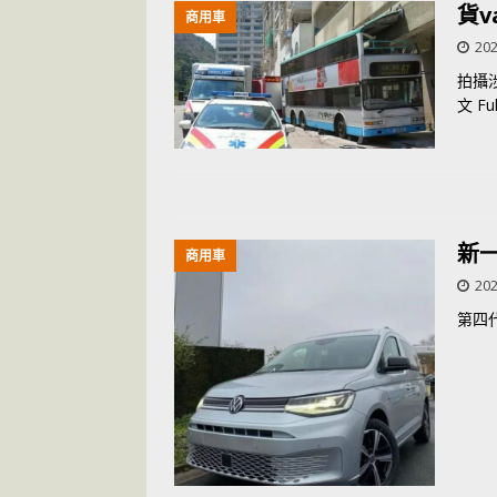
貨
商用車
202
拍攝
文 Full
新一
商用車
202
第四代