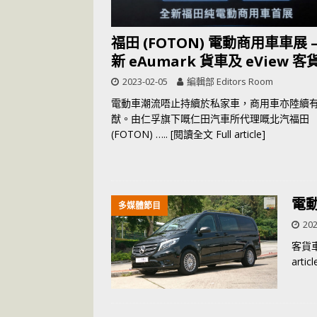
福田 (FOTON) 電動商用車車展 –
新 eAumark 貨車及 eView 客
2023-02-05
編輯部 Editors Room
電動車潮流唔止持續於私家車，商用車亦陸續
猷。由仁孚旗下嘅仁田汽車所代理嘅北汽福田
(FOTON)
….. [閱讀全文 Full article]
電動
多媒體節目
202
客貨
articl