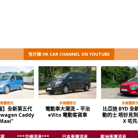
有片睇 HK CAR CHANNEL ON YOUTUBE
媒體節目
多媒體節目
多媒體節
報】全新第五代
電動車大潮流 – 平治
比亞迪 BYD 全新
swagen Caddy
eVito 電動客貨車
動的士 唔好見
Maxi”
X 咗先
手寫
***交通消息***
日本車壇消息
歐洲車壇消息