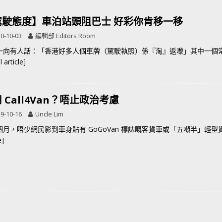
駕駛態度】車泊站頭阻巴士 好彩你肯移一移
0-10-03
編輯部 Editors Room
一向有人話：「香港好多人個車牌（駕駛執照）係『淘』返嚟」其中一個
 article]
 Call4Van？唔止政治考慮
9-10-16
Uncle Lim
個月，唔少網民影到車身貼有 GoGoVan 標誌嘅客貨車或「五噸半」輕
e]