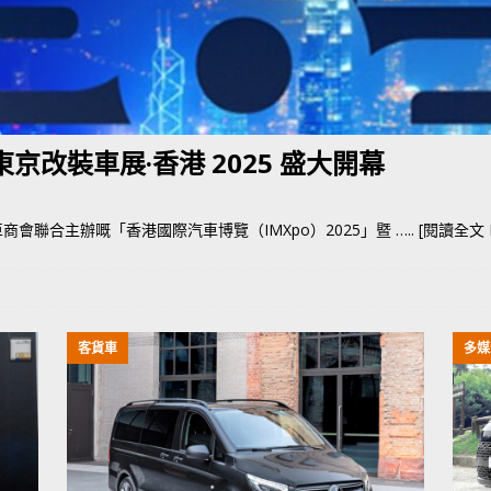
荃灣路荔景新出口日日撞，預咗㗎啦
交通評論
 東京改裝車展·香港 2025 盛大開幕
會聯合主辦嘅「香港國際汽車博覽（IMXpo）2025」暨
….. [閱讀全文 Fu
客貨車
多媒