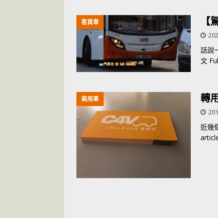
【
客貨車
202
話說
文 Full
轉用
商用車
201
近幾
articl