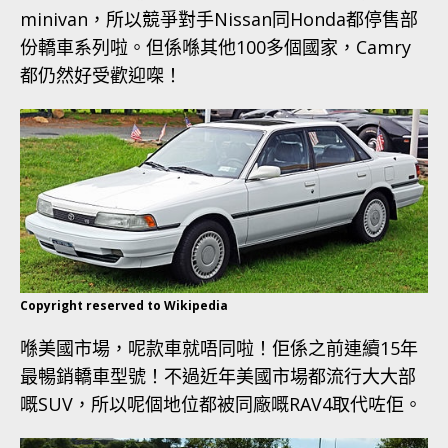
minivan，所以競爭對手Nissan同Honda都停售部
份轎車系列啦。但係喺其他100多個國家，Camry
都仍然好受歡迎㗎！
Copyright reserved to Wikipedia
喺美國市場，呢款車就唔同啦！佢係之前連續15年
最暢銷轎車型號！不過近年美國市場都流行大大部
嘅SUV，所以呢個地位都被同廠嘅RAV4取代咗佢。