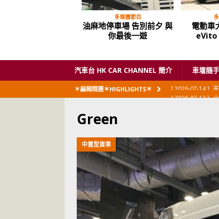
多媒體節目
多
油麻地停車場 告別前夕 與
電動車大
你最後一遊
eVit
汽車台 HK CAR CHANNEL 簡介
車壇隨
[ 2026-07-12 ]
小
＊編輯精選＊HIGHLIGHTS＊
閃展出
私家車
Green
[ 2026-06-23 ]
日
[ 2026-06-12 ]
「
中重型貨車
[ 2026-06-08 ]
[ 2026-06-08 ]
U
[ 2026-05-28 ]
U
世紀一跣
交通