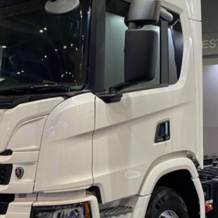
BER 香港七宗罪之「第五宗罪」金鋼箍五花大綁 司機哽唔落都要硬哽到
【英國】政府開放申請投入自動駕駛客運車輛服務業
運輸政策
BER 香港七宗罪之「第四宗罪」Mission Impossible 但 Uber 唔止話之
荃灣路荔景新出口日日撞，預咗㗎啦
交通評論