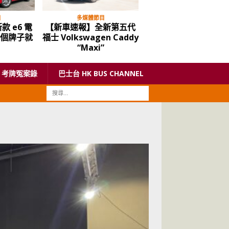
目
多媒體節目
中重型貨車
款 e6 電
【新車速報】全新第五代
Hyundai Mighty
到個牌子就
福士 Volkswagen Caddy
EX6「雪霸」原裝冷藏
“Maxi”
車
考牌冤案錄
巴士台 HK BUS CHANNEL