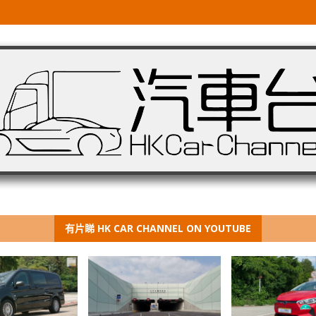
有片睇 HK CAR CHANNEL ON YOUTUBE