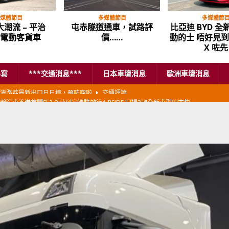
媒體節目
多媒體節目
多媒體節
潮流 – 平治
屯赤隧道通車，試路評
比亞迪 BYD 全新
o 電動客貨車
價……
動的士 唔好見
X 咗先
手寫
***交通消息***
日本車壇消息
歐洲車壇消息
鵬汽車香港首間SI 3.0 陳列室進駐啟德AIRSIDE 同場3款全新車型周末快
本首相專車改用豐田Century SUV
日本車壇消息
香港車仔展2026」再嚟喇
汽車模型玩具
新加坡組屋區輕型商用車停車場減租
東南亞汽車
BER 香港七宗罪之「第七宗罪」一切禍源，由抽盲盒開始
交通評論
BER 香港七宗罪之「第六宗罪」愛回家唔止回唔到家 跣司機勁過謝拉特
評論