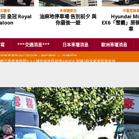
古董車
多媒體節目
中重型貨
豐田 皇冠 Royal
油麻地停車場 告別前夕 與
Hyundai M
aloon
你最後一遊
EX6「雪霸」原
車
手寫
***交通消息***
日本車壇消息
歐洲車壇消息
鵬汽車香港首間SI 3.0 陳列室進駐啟德AIRSIDE 同場3款全新車型周末快
本首相專車改用豐田Century SUV
日本車壇消息
香港車仔展2026」再嚟喇
汽車模型玩具
新加坡組屋區輕型商用車停車場減租
東南亞汽車
BER 香港七宗罪之「第七宗罪」一切禍源，由抽盲盒開始
交通評論
BER 香港七宗罪之「第六宗罪」愛回家唔止回唔到家 跣司機勁過謝拉特
評論