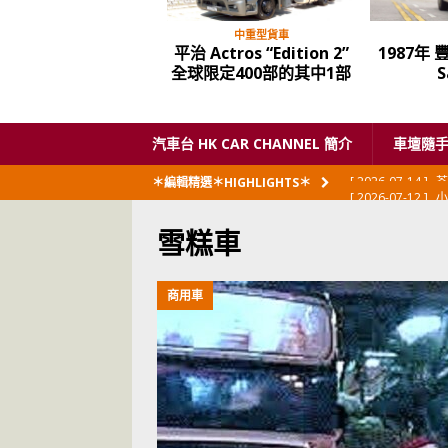
中重型貨車
平治 Actros “Edition 2”
1987年 
全球限定400部的其中1部
S
汽車台 HK CAR CHANNEL 簡介
車壇隨
[ 2026-07-12 ]
小
＊編輯精選＊HIGHLIGHTS＊
閃展出
私家車
雪糕車
[ 2026-06-23 ]
日
[ 2026-06-12 ]
「
商用車
[ 2026-06-08 ]
[ 2026-06-08 ]
U
[ 2026-05-28 ]
U
世紀一跣
交通