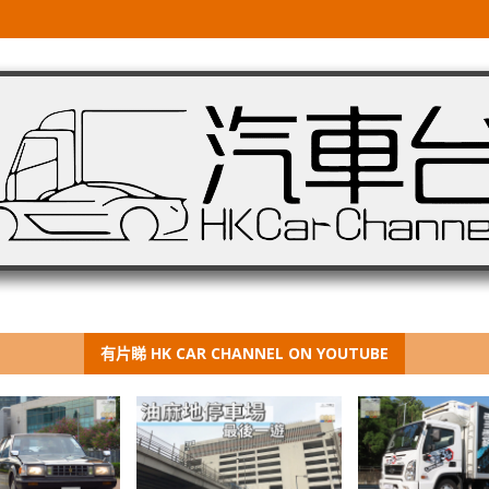
有片睇 HK CAR CHANNEL ON YOUTUBE