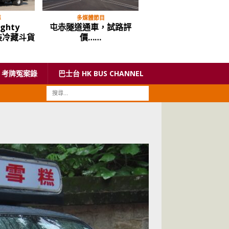
車
多媒體節目
多媒體節目
ighty
屯赤隧道通車，試路評
比亞迪 BYD 全新款 e6
裝冷藏斗貨
價……
動的士 唔好見到個牌
X 咗先
考牌冤案錄
巴士台 HK BUS CHANNEL