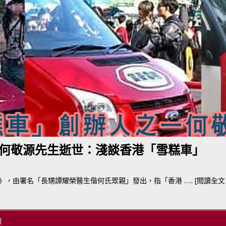
BER 香港七宗罪之「第五宗罪」金鋼箍五花大綁 司機哽唔落都要硬哽到
【英國】政府開放申請投入自動駕駛客運車輛服務業
運輸政策
BER 香港七宗罪之「第四宗罪」Mission Impossible 但 Uber 唔止話之
荃灣路荔景新出口日日撞，預咗㗎啦
交通評論
何敬源先生逝世：淺談香港「雪糕車」
訃告》，由署名「長甥譚耀榮醫生偕何氏眾親」發出，指「香港
….. [閱讀全文 Fu
|