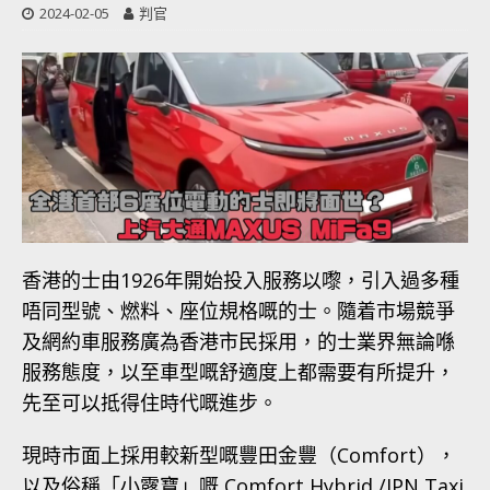
2024-02-05
判官
香港的士由1926年開始投入服務以嚟，引入過多種
唔同型號、燃料、座位規格嘅的士。隨着市場競爭
及網約車服務廣為香港市民採用，的士業界無論喺
服務態度，以至車型嘅舒適度上都需要有所提升，
先至可以抵得住時代嘅進步。
現時市面上採用較新型嘅豐田金豐（Comfort），
以及俗稱「小露寶」嘅 Comfort Hybrid /JPN Taxi