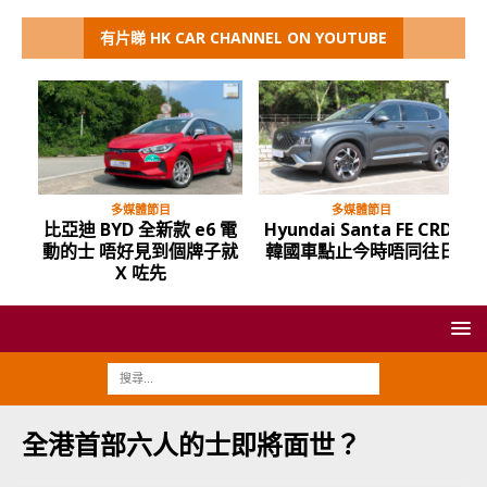
有片睇 HK CAR CHANNEL ON YOUTUBE
多媒體節目
多媒體節目
比亞迪 BYD 全新款 e6 電
Hyundai Santa FE CRDi
動的士 唔好見到個牌子就
韓國車點止今時唔同往日
X 咗先
全港首部六人的士即將面世？