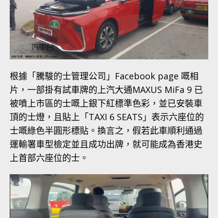
根據「騰駿的士管理公司」Facebook page 嘅相
片，一部掛有試車牌的上汽大通MAXUS MiFa 9 已
被噴上市區的士嘅上銀下紅標準色彩，並已安裝車
頂的士燈，且貼上「TAXI 6 SEATS」表示六座位的
士嘅綠色半圓形標貼。換言之，假若此車順利通過
運輸署車型檢定並且成功出牌，就可能成為香港史
上首部六座位的士。