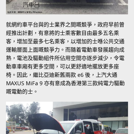
就網約車平台與的士業界之間嘅競爭，政府早前曾
經推出計劃，有意將的士乘客數目由最多五名乘
客，增加至最多七名乘客，以增加的士喺公共交通
運輸層面上面嘅競爭力。而隨着電動車發展趨向成
熟，電池及驅動組件所佔用空間亦逐步減少，令電
動車車廂有更多空間，可以更舒適地擺放更多座
椅。因此，繼比亞迪新舊兩款 e6 後，上汽大通
MAXUS MiFa 9 亦有意成為香港第三款純電力驅動
嘅電動的士。