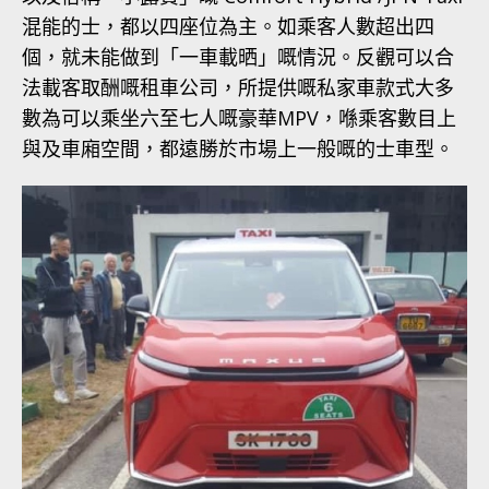
混能的士，都以四座位為主。如乘客人數超出四
個，就未能做到「一車載晒」嘅情況。反觀可以合
法載客取酬嘅租車公司，所提供嘅私家車款式大多
數為可以乘坐六至七人嘅豪華MPV，喺乘客數目上
與及車廂空間，都遠勝於市場上一般嘅的士車型。