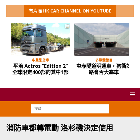
有片睇 HK CAR CHANNEL ON YOUTUBE
中重型貨車
多媒體節目
平治 Actros “Edition 2”
屯赤隧道明通車，狗衝試
全球限定400部的其中1部
路會否大塞車
消防車都轉電動 洛杉磯決定使用