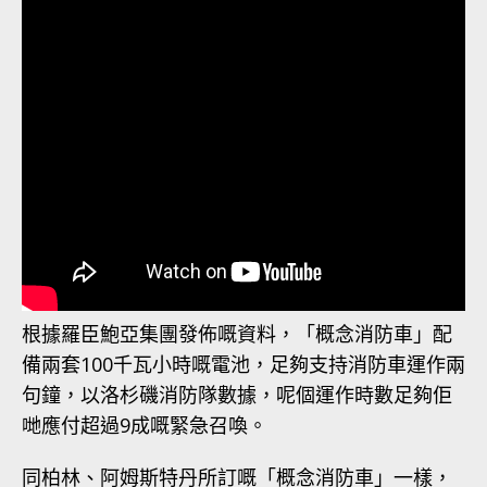
根據羅臣鮑亞集團發佈嘅資料，「概念消防車」配
備兩套100千瓦小時嘅電池，足夠支持消防車運作兩
句鐘，以洛杉磯消防隊數據，呢個運作時數足夠佢
哋應付超過9成嘅緊急召喚。
同柏林、阿姆斯特丹所訂嘅「概念消防車」一樣，