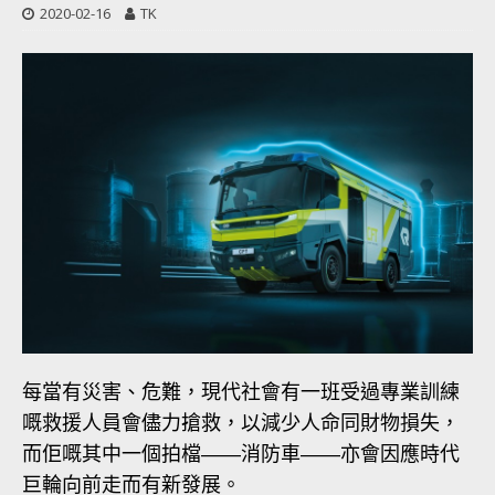
2020-02-16
TK
每當有災害、危難，現代社會有一班受過專業訓練
嘅救援人員會儘力搶救，以減少人命同財物損失，
而佢嘅其中一個拍檔――消防車――亦會因應時代
巨輪向前走而有新發展。