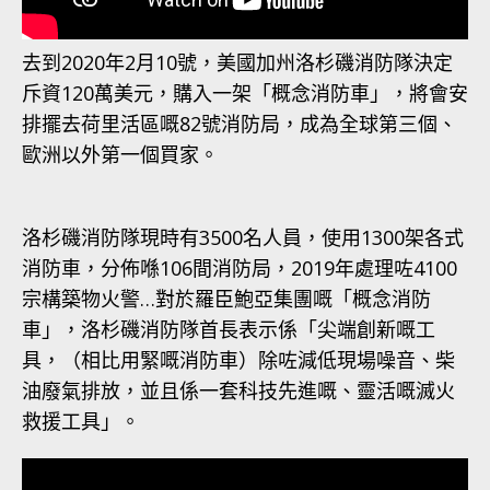
去到2020年2月10號，美國加州洛杉磯消防隊決定
斥資120萬美元，購入一架「概念消防車」，將會安
排擺去荷里活區嘅82號消防局，成為全球第三個、
歐洲以外第一個買家。
洛杉磯消防隊現時有3500名人員，使用1300架各式
消防車，分佈喺106間消防局，2019年處理咗4100
宗構築物火警…對於羅臣鮑亞集團嘅「概念消防
車」，洛杉磯消防隊首長表示係「尖端創新嘅工
具，（相比用緊嘅消防車）除咗減低現場噪音、柴
油廢氣排放，並且係一套科技先進嘅、靈活嘅滅火
救援工具」。