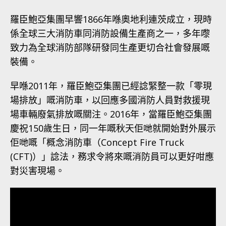
羅臣鮑亞集團早響1866年喺奧地利連茨成立，現時
係全球三大消防車同消防設備生產商之一，多年嚟
致力為全球消防部隊研發同生產更切合社會發展嘅
裝備。
早喺2011年，羅臣鮑亞集團已經諗緊整一款「零現
場排放」嘅消防車，以回應多國消防人員對救援現
場車輛廢氣排放嘅關注。2016年，當羅臣鮑亞集團
慶祝150歲生日，同一年嘅秋天佢哋就開始對外展示
佢哋嘅「概念消防車（Concept Fire Truck
(CFT)）」諗法，務求令將來嘅消防員可以更好咁應
對災害現場。