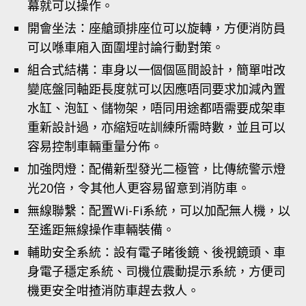
幕就可以操作。
開會坐法：座艙頭排座位可以旋轉，方便消防員
可以喺車廂入面圍埋討論行動對策。
組合式結構：車身以一個個區間設計，簡單咁改
變底盤同軸距長度就可以因應唔同要求加減內置
水缸、泡缸、儲物架，唔同用途都唔需要成架車
重新設計過，亦縮短咗訓練所需時數，並且可以
容易控制車輛重量分佈。
加強閃燈：配備新型發光二極管，比傳統警示燈
光20倍，令其他人更容易留意到消防車。
無線聯繫：配置Wi-Fi系統，可以加配無人機，以
至遙距無線操作車輛裝備。
輔助安全系統：設有電子睹後鏡、後視鏡頭、車
身電子穩定系統、司機位震動提示系統，方便司
機更安全咁揸消防車趕去救人。