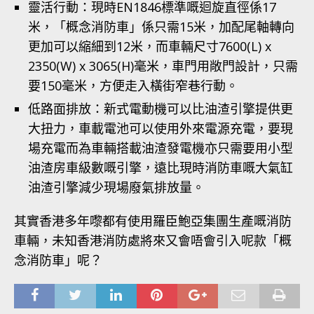
靈活行動：現時EN1846標準嘅迴旋直徑係17
米，「概念消防車」係只需15米，加配尾軸轉向
更加可以縮細到12米，而車輛尺寸7600(L) x
2350(W) x 3065(H)毫米，車門用敞門設計，只需
要150毫米，方便走入橫街窄巷行動。
低路面排放：新式電動機可以比油渣引擎提供更
大扭力，車載電池可以使用外來電源充電，要現
場充電而為車輛搭載油渣發電機亦只需要用小型
油渣房車級數嘅引擎，遠比現時消防車嘅大氣缸
油渣引擎減少現場廢氣排放量。
其實香港多年嚟都有使用羅臣鮑亞集團生產嘅消防
車輛，未知香港消防處將來又會唔會引入呢款「概
念消防車」呢？