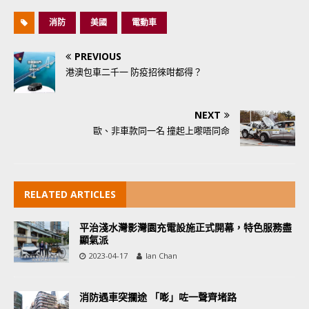
消防
美國
電動車
PREVIOUS
港澳包車二千一 防疫招徠咁都得？
NEXT
歐、非車款同一名 撞起上嚟唔同命
RELATED ARTICLES
平治淺水灣影灣園充電設施正式開幕，特色服務盡
顯氣派
2023-04-17
Ian Chan
消防遇車突攔途 「嘭」咗一聲齊堵路