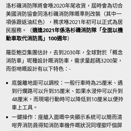
洛杉磯消防隊將會喺2020年尾收貨，屆時會為切合
美國消防協會同洛杉磯消防隊嘅準則改裝（其中一
項係跟返油紅色），務求喺2021年初可以正式為居
民服務。（
適逢2021年係洛杉磯消防隊「全面以機
動車取代消防馬」100週年
）
羅臣鮑亞集團估計，去到2030年，全球對於「概念
消防車」呢種設計嘅消防車，需求量起碼3200架，
而佢哋嘅設計有以下特色：-
底盤離地距可以調校：一般行車時為25厘米、遇
到行爛路可以升到35厘米、如果水浸仲可以升到
48厘米，而現場行動時可以降低到10厘米以便拎
車上工具。
一鍵操作：座艙入面嘅中央顯示系統可以簡而清
咁畀消防員得知消防車機件嘅狀況同埋撳吓個屏