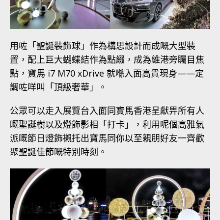
用咗「聖誕裝飾球」作為構思設計而成嘅大型裝
置，配上巨大蝴蝶結作為點綴，成為維港旁矚目焦
點，寶馬 i7 M70 xDrive 就喺入面高貴現身——定
調咗咩叫「頂級奢華」。
公眾可以走入展覽台入面同寶馬香港呈獻畀所有人
嘅聖誕樹以及燈飾影相「打卡」，利用呢個高雅氣
派嘅節日燈飾襯托出寶馬同你以至親朋好友一齊歡
聚聖誕佳節嘅特別時刻。