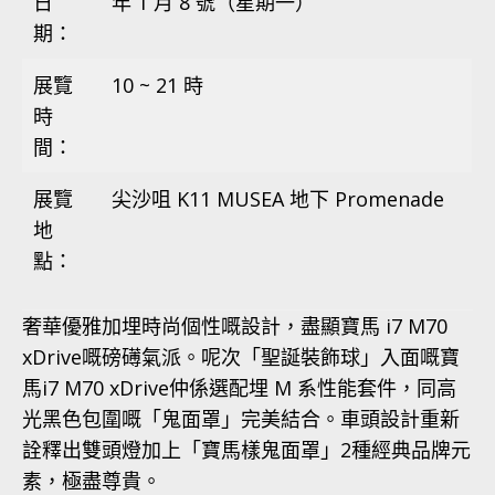
日
年 1 月 8 號（星期一）
期：
展覽
10 ~ 21 時
時
間：
展覽
尖沙咀 K11 MUSEA 地下 Promenade
地
點：
奢華優雅加埋時尚個性嘅設計，盡顯寶馬 i7 M70
xDrive嘅磅礡氣派。呢次「聖誕裝飾球」入面嘅寶
馬i7 M70 xDrive仲係選配埋 M 系性能套件，同高
光黑色包圍嘅「鬼面罩」完美結合。車頭設計重新
詮釋出雙頭燈加上「寶馬樣鬼面罩」2種經典品牌元
素，極盡尊貴。