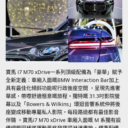
寶馬 i7 M70 xDrive一系列頂級配備為「豪華」賦予
全新定義：車廂入面嘅BMW Interaction Bar加上
具有最佳化傾斜功能呢行政後座空間 ，呈現先進奢
華感，帶嚟舒適愜意嘅旅程。獨特嘅 31.3吋影院螢
幕以及「Bowers & Wilkins」環迴音響系統仲將後
座變成移動專屬私人影院，每段路途都有最佳影音
伴隨 。寶馬i7 M70 xDrive 車廂入面嘅 M 系獨有設
備細節同樣將運動風格發揮得淋漓盡致，標準配備