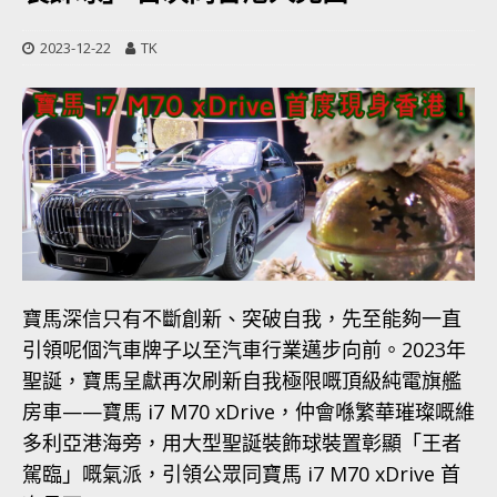
2023-12-22
TK
寶馬深信只有不斷創新、突破自我，先至能夠一直
引領呢個汽車牌子以至汽車行業邁步向前。2023年
聖誕，寶馬呈獻再次刷新自我極限嘅頂級純電旗艦
房車——寶馬 i7 M70 xDrive，仲會喺繁華璀璨嘅維
多利亞港海旁，用大型聖誕裝飾球裝置彰顯「王者
駕臨」嘅氣派，引領公眾同寶馬 i7 M70 xDrive 首