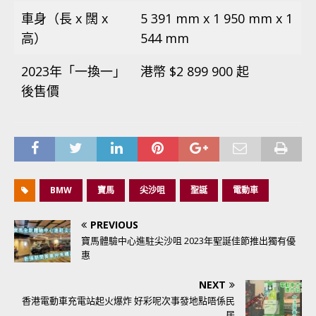
車身（長 x 闊 x
5 391 mm x 1 950 mm x 1
高）
544 mm
2023年「一換一」
港幣 $2 899 900 起
後售價
BMW
寶馬
尖沙咀
聖誕
電動車
PREVIOUS
寶馬體驗中心進駐尖沙咀 2023年聖誕佳節推出獨有優
惠
NEXT
香港電動車充電站起火爆炸 好彩呢次事發地點唔係民
居