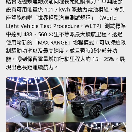
結合咗極致運動效能同埋長距離續航力，車輛底部
設有可用能量係 101.7 kWh 嘅動力電池模組，令到
座駕能夠喺「世界輕型汽車測試規程」（World
Light Vehicle Test Procedure，WLTP）測試標準
中達到 488 ~ 560 公里不等嘅最大續航里程。透過
使用嶄新的「MAX RANGE」增程模式，可以揀選限
制驅動功率以及最高速度，並且暫時減少部分功
能，嚟到保留電量增加行駛里程大約 15 ~ 25%，展
現出色長距離續航力。