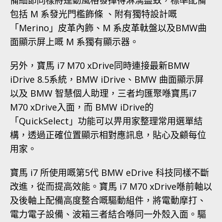
包括 M 系發光門檻飾條 、附有獨特設計嘅
「Merino」皮革內飾、M 系皮革軚盤以及BMW曲
面顯示屏上嘅 M 系獨有顯示器。
另外，寶馬 i7 M70 xDrive同時連接最新BMW
iDrive 8.5系統，BMW iDrive、BMW 曲面顯示屏
以及 BMW 智慧個人助理，三者均匯聚喺寶馬i7
M70 xDrive入面，而 BMW iDrive的
「QuickSelect」功能可以畀用家整理常用選單結
構，透過正確位置顯示相對應訊息，貼心及顧每位
用家。
寶馬 i7 所使用嘅第5代 BMW eDrive 科技同樣不斷
改進，從而提高效能。寶馬 i7 M70 xDrive喺前軸以
及後軸上配備高度整合嘅驅動組件，將電動摩打、
電力電子設備、波箱三者結合喺同一外殼入面。驅