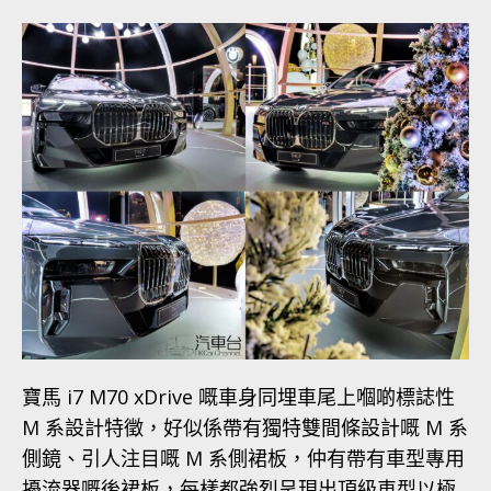
寶馬 i7 M70 xDrive 嘅車身同埋車尾上嗰啲標誌性
M 系設計特徵，好似係帶有獨特雙間條設計嘅 M 系
側鏡、引人注目嘅 M 系側裙板，仲有帶有車型專用
擾流器嘅後裙板，每樣都強烈呈現出頂級車型以極