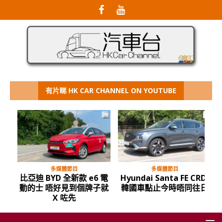
有片睇 HK CAR CHANNEL ON YOUTUBE
多媒體節目
多媒體節目
比亞迪 BYD 全新款 e6 電
Hyundai Santa FE CRDi
動的士 唔好見到個牌子就
韓國車點止今時唔同往日
X 咗先