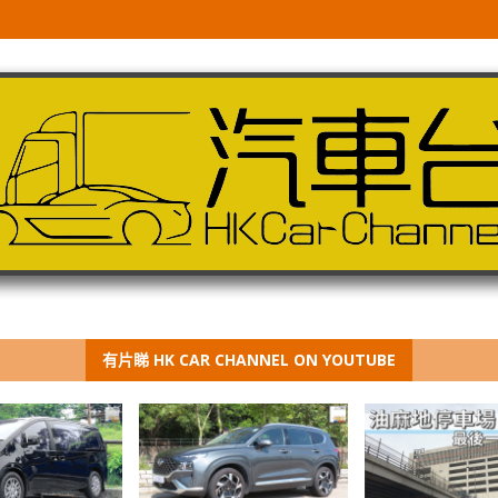
有片睇 HK CAR CHANNEL ON YOUTUBE