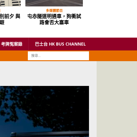
目
多媒體節目
多媒體節目
別前夕 與
屯赤隧道明通車，狗衝試
電動車大潮流 – 平
遊
路會否大塞車
eVito 電動客貨車
考牌冤案錄
巴士台 HK BUS CHANNEL