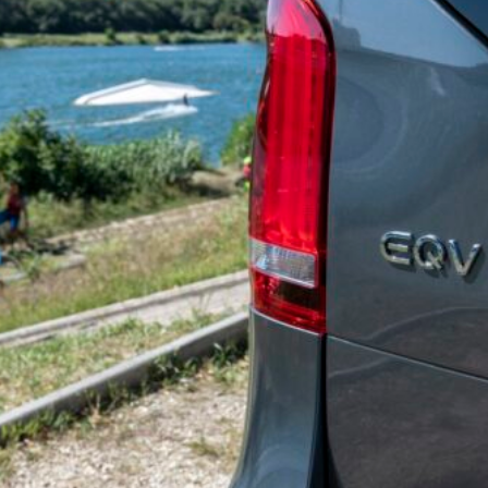
BER 香港七宗罪之「第五宗罪」金鋼箍五花大綁 司機哽唔落都要硬哽到
【英國】政府開放申請投入自動駕駛客運車輛服務業
運輸政策
BER 香港七宗罪之「第四宗罪」Mission Impossible 但 Uber 唔止話之
荃灣路荔景新出口日日撞，預咗㗎啦
交通評論