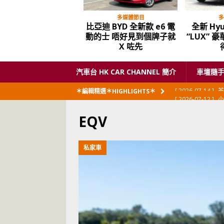
多媒體節目
多
比亞迪 BYD 全新款 e6 電
全新 Hyu
動的士 唔好見到個牌子就
“LUX” 
X 咗先
汽車台 HK CAR CHANNEL 簡介
車壇隨
[ 2026-07-12 ]
小
＊編輯精選＊HIGHLIGHTS＊
閃展出
私家車
EQV
[ 2026-06-23 ]
日
[ 2026-06-12 ]
「
私家車
[ 2026-06-08 ]
[ 2026-06-08 ]
U
[ 2026-05-28 ]
U
世紀一跣
交通