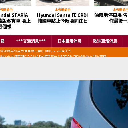
媒體節目
多媒體節目
多媒體節
ndai STARIA
Hyundai Santa FE CRDi
油麻地停車場 告
豪華版客貨車 唔止
韓國車點止今時唔同往日
你最後一
得個樣
手寫
***交通消息***
日本車壇消息
歐洲車壇消息
鵬汽車香港首間SI 3.0 陳列室進駐啟德AIRSIDE 同場3款全新車型周末快
本首相專車改用豐田Century SUV
日本車壇消息
香港車仔展2026」再嚟喇
汽車模型玩具
新加坡組屋區輕型商用車停車場減租
東南亞汽車
BER 香港七宗罪之「第七宗罪」一切禍源，由抽盲盒開始
交通評論
BER 香港七宗罪之「第六宗罪」愛回家唔止回唔到家 跣司機勁過謝拉特
評論