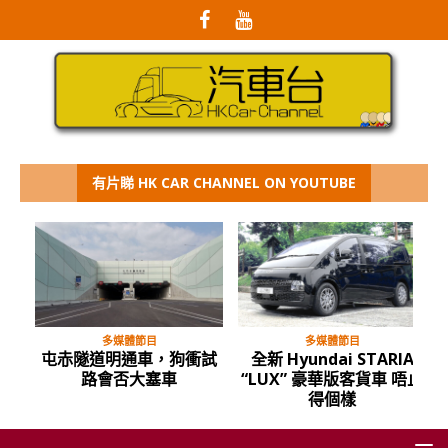
有片睇 HK CAR CHANNEL ON YOUTUBE
多媒體節目
多媒體節目
屯赤隧道明通車，狗衝試
全新 Hyundai STARIA
路會否大塞車
“LUX” 豪華版客貨車 唔止
得個樣