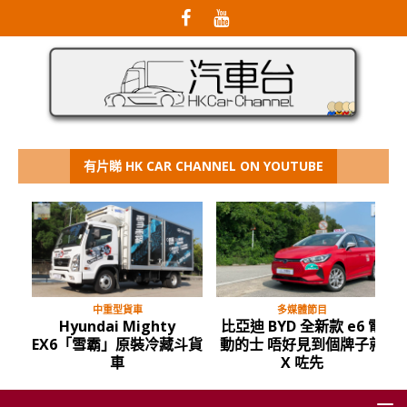
有片睇 HK CAR CHANNEL ON YOUTUBE
中重型貨車
多媒體節目
Hyundai Mighty
比亞迪 BYD 全新款 e6 電
EX6「雪霸」原裝冷藏斗貨
動的士 唔好見到個牌子就
車
X 咗先