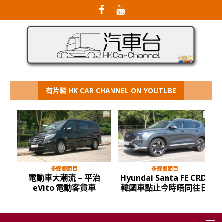
有片睇 HK CAR CHANNEL ON YOUTUBE
多媒體節目
多媒體節目
al
電動車大潮流 – 平治
Hyundai Santa FE CRDi
eVito 電動客貨車
韓國車點止今時唔同往日