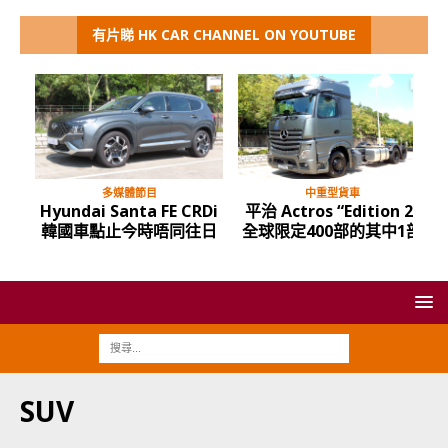
有片睇 HK CAR CHANNEL ON YOUTUBE
多媒體節目
中重型貨車
Hyundai Santa FE CRDi
平治 Actros “Edition 2”
韓國車點止今時唔同往日
全球限定400部的其中1部
SUV