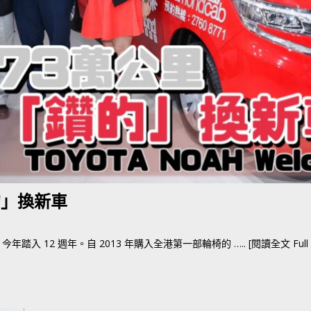
荃灣路荔景新出口日日撞，預咗㗎啦
交通評論
的」換新車
踏入 12 週年。自 2013 年購入全港第一部輪椅的
….. [閱讀全文 Full a