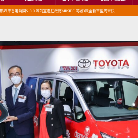
鵬汽車香港首間SI 3.0 陳列室進駐啟德AIRSIDE 同場3款全新車型周末快
本首相專車改用豐田Century SUV
日本車壇消息
香港車仔展2026」再嚟喇
汽車模型玩具
新加坡組屋區輕型商用車停車場減租
東南亞汽車
BER 香港七宗罪之「第七宗罪」一切禍源，由抽盲盒開始
交通評論
BER 香港七宗罪之「第六宗罪」愛回家唔止回唔到家 跣司機勁過謝拉特
評論
BER 香港七宗罪之「第五宗罪」金鋼箍五花大綁 司機哽唔落都要硬哽到
【英國】政府開放申請投入自動駕駛客運車輛服務業
運輸政策
BER 香港七宗罪之「第四宗罪」Mission Impossible 但 Uber 唔止話之