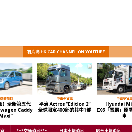
有片睇 HK CAR CHANNEL ON YOUTUBE
媒體節目
中重型貨車
中重型貨
報】全新第五代
平治 Actros “Edition 2”
Hyundai M
swagen Caddy
全球限定400部的其中1部
EX6「雪霸」原
Maxi”
車
手寫
***交通消息***
日本車壇消息
歐洲車壇消息