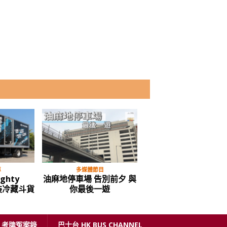
車
多媒體節目
多媒體節目
ighty
油麻地停車場 告別前夕 與
屯赤隧道通車，試路
裝冷藏斗貨
你最後一遊
價……
考牌冤案錄
巴士台 HK BUS CHANNEL