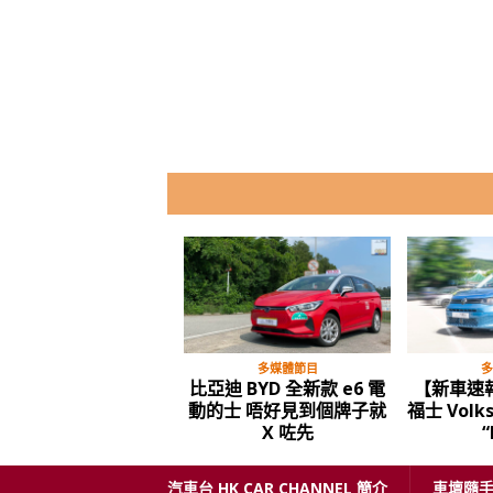
多媒體節目
多
比亞迪 BYD 全新款 e6 電
【新車速
動的士 唔好見到個牌子就
福士 Volk
X 咗先
“
汽車台 HK CAR CHANNEL 簡介
車壇隨