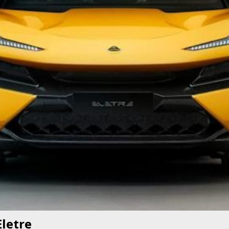
BER 香港七宗罪之「第五宗罪」金鋼箍五花大綁 司機哽唔落都要硬哽到
【英國】政府開放申請投入自動駕駛客運車輛服務業
運輸政策
BER 香港七宗罪之「第四宗罪」Mission Impossible 但 Uber 唔止話之
荃灣路荔景新出口日日撞，預咗㗎啦
交通評論
etre