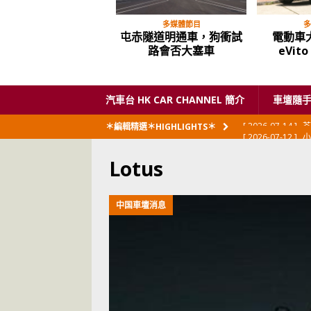
多媒體節目
多
屯赤隧道明通車，狗衝試
電動車大
路會否大塞車
eVit
汽車台 HK CAR CHANNEL 簡介
車壇隨
[ 2026-07-12 ]
小
＊編輯精選＊HIGHLIGHTS＊
閃展出
私家車
Lotus
[ 2026-06-23 ]
日
[ 2026-06-12 ]
「
中国車壇消息
[ 2026-06-08 ]
[ 2026-06-08 ]
U
[ 2026-05-28 ]
U
世紀一跣
交通