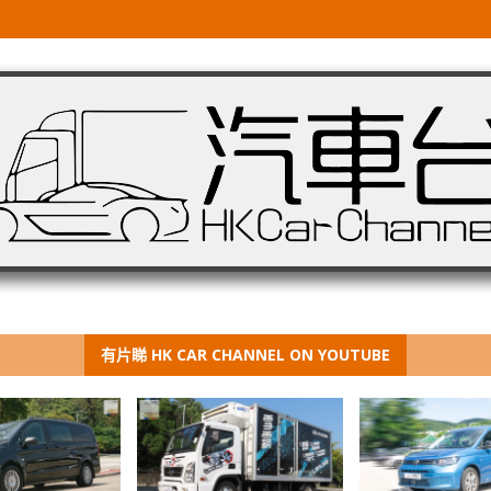
有片睇 HK CAR CHANNEL ON YOUTUBE