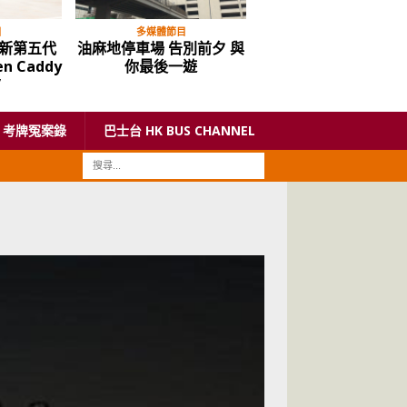
目
多媒體節目
中重型貨車
新第五代
油麻地停車場 告別前夕 與
平治 Actros “Edition
n Caddy
你最後一遊
全球限定400部的其中
”
考牌冤案錄
巴士台 HK BUS CHANNEL