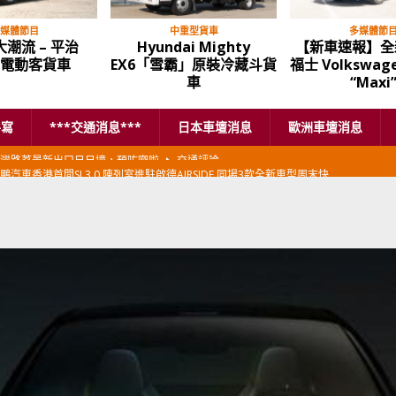
媒體節目
中重型貨車
多媒體節
潮流 – 平治
Hyundai Mighty
【新車速報】全
o 電動客貨車
EX6「雪霸」原裝冷藏斗貨
福士 Volkswage
車
“Maxi
手寫
***交通消息***
日本車壇消息
歐洲車壇消息
鵬汽車香港首間SI 3.0 陳列室進駐啟德AIRSIDE 同場3款全新車型周末快
本首相專車改用豐田Century SUV
日本車壇消息
香港車仔展2026」再嚟喇
汽車模型玩具
新加坡組屋區輕型商用車停車場減租
東南亞汽車
BER 香港七宗罪之「第七宗罪」一切禍源，由抽盲盒開始
交通評論
BER 香港七宗罪之「第六宗罪」愛回家唔止回唔到家 跣司機勁過謝拉特
評論