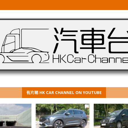
有片睇 HK CAR CHANNEL ON YOUTUBE