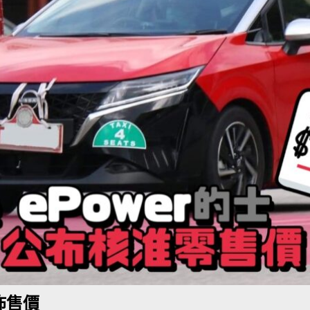
BER 香港七宗罪之「第五宗罪」金鋼箍五花大綁 司機哽唔落都要硬哽到
【英國】政府開放申請投入自動駕駛客運車輛服務業
運輸政策
BER 香港七宗罪之「第四宗罪」Mission Impossible 但 Uber 唔止話之
荃灣路荔景新出口日日撞，預咗㗎啦
交通評論
公佈售價