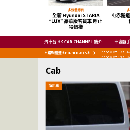
多媒體節目
多
全新 Hyundai STARIA
屯赤隧道
“LUX” 豪華版客貨車 唔止
得個樣
汽車台 HK CAR CHANNEL 簡介
車壇隨
[ 2026-07-12 ]
小
＊編輯精選＊HIGHLIGHTS＊
閃展出
私家車
Cab
[ 2026-06-23 ]
日
[ 2026-06-12 ]
「
商用車
[ 2026-06-08 ]
[ 2026-06-08 ]
U
[ 2026-05-28 ]
U
世紀一跣
交通