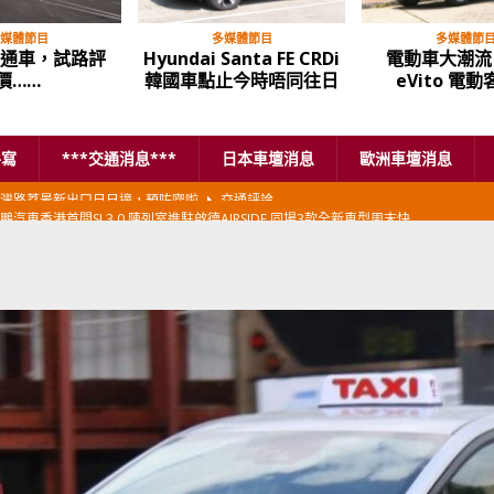
媒體節目
多媒體節目
多媒體節
通車，試路評
Hyundai Santa FE CRDi
電動車大潮流 
價……
韓國車點止今時唔同往日
eVito 電
手寫
***交通消息***
日本車壇消息
歐洲車壇消息
鵬汽車香港首間SI 3.0 陳列室進駐啟德AIRSIDE 同場3款全新車型周末快
本首相專車改用豐田Century SUV
日本車壇消息
香港車仔展2026」再嚟喇
汽車模型玩具
新加坡組屋區輕型商用車停車場減租
東南亞汽車
BER 香港七宗罪之「第七宗罪」一切禍源，由抽盲盒開始
交通評論
BER 香港七宗罪之「第六宗罪」愛回家唔止回唔到家 跣司機勁過謝拉特
評論