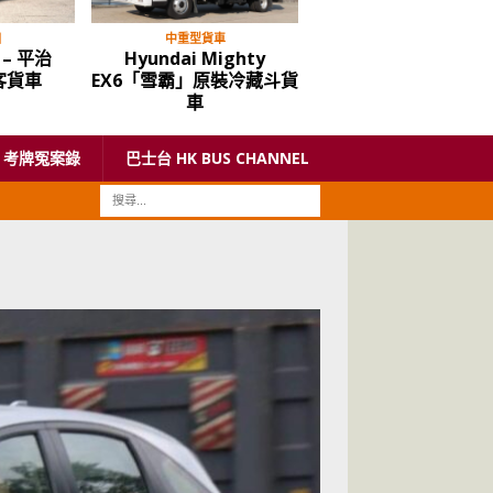
目
中重型貨車
多媒體節目
– 平治
Hyundai Mighty
【新車速報】全新第
動客貨車
EX6「雪霸」原裝冷藏斗貨
福士 Volkswagen Ca
車
“Maxi”
考牌冤案錄
巴士台 HK BUS CHANNEL