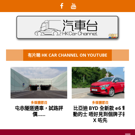
有片睇 HK CAR CHANNEL ON YOUTUBE
多媒體節目
多媒體節目
屯赤隧道通車，試路評
比亞迪 BYD 全新款 e6 電
價……
動的士 唔好見到個牌子就
X 咗先