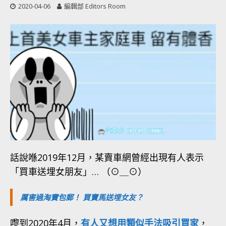
2020-04-06
編輯部 Editors Room
話說喺2019年12月，某賣車網曾經出現有人表示
「買車送埋女朋友」… （⊙＿⊙）
厲害過淘寶包郵！ 買寶馬送埋女友？
嚟到2020年4月，
有人又想用類似手法吸引買家
，