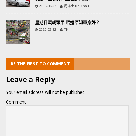
2019-10-23
周博士 Dr. Chau
星期日嘅朝頭早 唔撞唔知車身好？
2020-03-22
TK
BE THE FIRST TO COMMENT
Leave a Reply
Your email address will not be published.
Comment