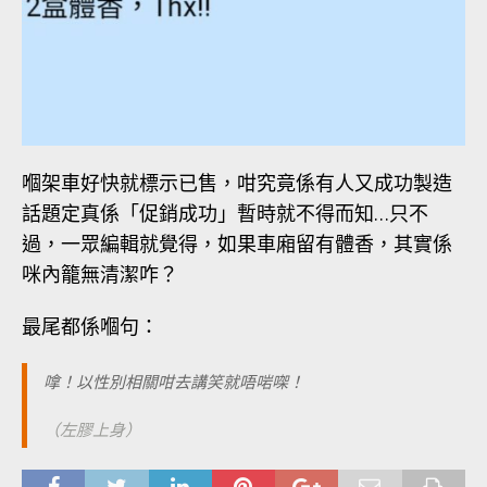
嗰架車好快就標示已售，咁究竟係有人又成功製造
話題定真係「促銷成功」暫時就不得而知…只不
過，一眾編輯就覺得，如果車廂留有體香，其實係
咪內籠無清潔咋？
最尾都係嗰句：
嗱！以性別相關咁去講笑就唔啱㗎！
（
左膠上身
）