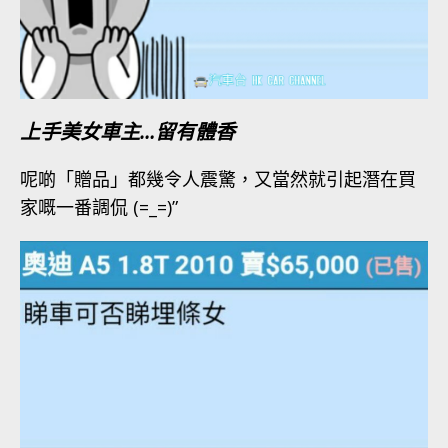
上手美女車主…留有體香
呢啲「贈品」都幾令人震驚，又當然就引起潛在買
家嘅一番調侃 (=_=)”