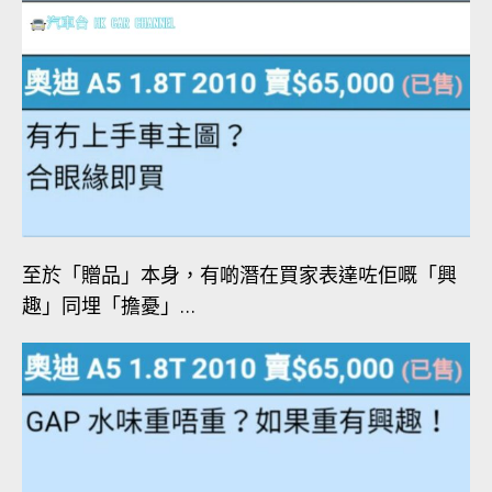
至於「贈品」本身，有啲潛在買家表達咗佢嘅「興
趣」同埋「擔憂」…