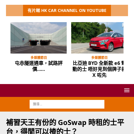
有片睇 HK CAR CHANNEL ON YOUTUBE
多媒體節目
多媒體節目
試
屯赤隧道通車，試路評
比亞迪 BYD 全新款 e6 電
價……
動的士 唔好見到個牌子就
X 咗先
補習天王有份的 GoSwap 時租的士平
台，得閒可以揸的士？