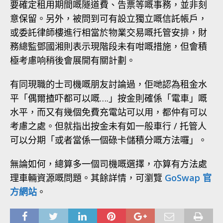
要確定租用期間嘅隧道費、告票等嘅事務，並非刻
意保留。另外，被問到可有設立獨立嘅信託帳戶，
或委託律師樓進行相當於物業交易嘅托管安排，財
務總監鄧國湘則表示現階段未有咁嘅措施，但會積
極考慮响稍後會展開有關計劃。
有同現職的士司機嘅朋友討論過，佢哋認為租金水
平「偶爾揸吓都可以嘅….」按金則確係「電車」嘅
水平，而又有幾個免費充電站可以用，都仲有可以
考慮之處。但就指出按金未有如一般車行 / 托管人
可以分期「或者當係一個碌卡儲積分嘅方法囉」。
無論如何，總算多一個司機嘅選擇，亦算有方法處
理車輛資源嘅問題。其餘詳情，可瀏覽
GoSwap 官
方網站
。