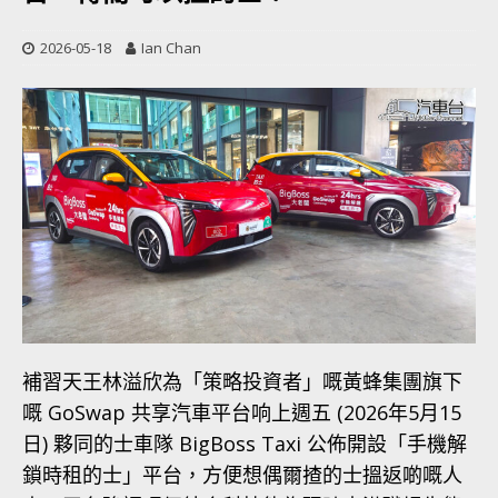
2026-05-18
Ian Chan
補習天王林溢欣為「策略投資者」嘅黃蜂集團旗下
嘅 GoSwap 共享汽車平台响上週五 (2026年5月15
日) 夥同的士車隊 BigBoss Taxi 公佈開設「手機解
鎖時租的士」平台，方便想偶爾揸的士搵返啲嘅人