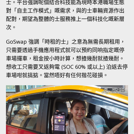
士。平台強調呢個結合科技能為現時本港職場生態
對「自主工作模式」嘅需求，與的士車輛資源作出
配對，期望為整體的士服務推上一個科技化嘅新層
次。
GoSwap 強調「時租的士」之意為無需長期租用，
只需要透過手機應用程式就可以預約同响指定嘅停
車場攞車，租金按小時計算，想揸幾耐就揸幾耐。
想收工只需要叉返夠電 (SOC 60% 或以上) 泊返去停
車場咁就搞掂。當然唔好有任何揩花碰損。