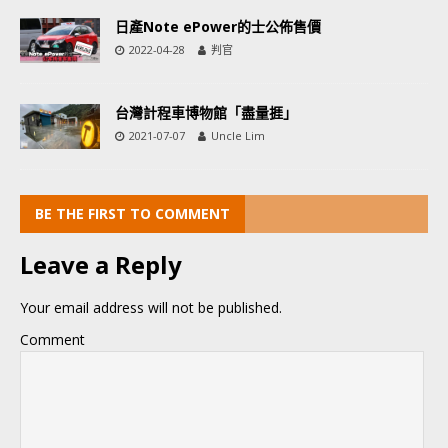
日產Note ePower的士公佈售價
2022-04-28
判官
台灣計程車博物館「盡量捱」
2021-07-07
Uncle Lim
BE THE FIRST TO COMMENT
Leave a Reply
Your email address will not be published.
Comment