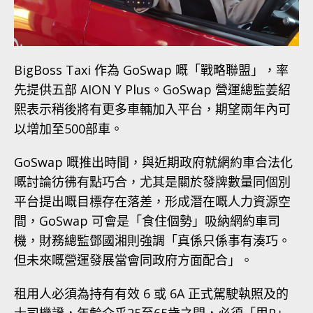
BigBoss Taxi 作為 GoSwap 嘅「戰略聯盟」，率
先提供五部 AION Y Plus。GoSwap 營運總監姜紹
熙表示稍後將有更多車輛加入平台，期望兩年內可
以增加至500部車。
GoSwap 嘅推出時間，與近期政府就網約車合法化
嘅討論彷彿有點巧合，尤其是關於發牌數量同個別
平台提出嘅目標存在落差，形成潛在嘅人力資源空
間，GoSwap 可會是「食住個勢」吸納網約車司
機，財務總監鄧國湘則強調「真係只係事有湊巧。
但未來嘅營運發展當會同政府方面配合」。
租用人必須為持有有效 6 或 6A 正式駕駛執照及的
士司機證，年齡介乎25至65歲之間，必須「甩P」