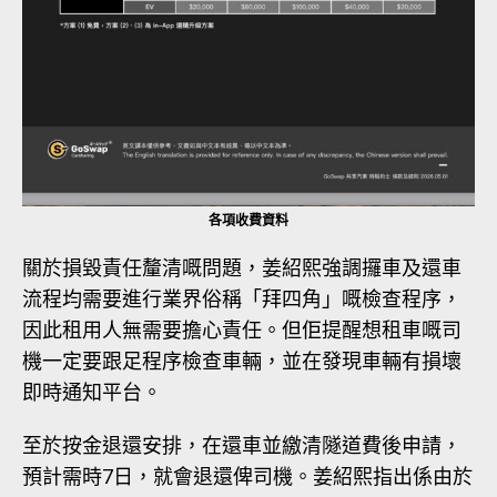
各項收費資料
關於損毀責任釐清嘅問題，姜紹熙強調攞車及還車
流程均需要進行業界俗稱「拜四角」嘅檢查程序，
因此租用人無需要擔心責任。但佢提醒想租車嘅司
機一定要跟足程序檢查車輛，並在發現車輛有損壞
即時通知平台。
至於按金退還安排，在還車並繳清隧道費後申請，
預計需時7日，就會退還俾司機。姜紹熙指出係由於