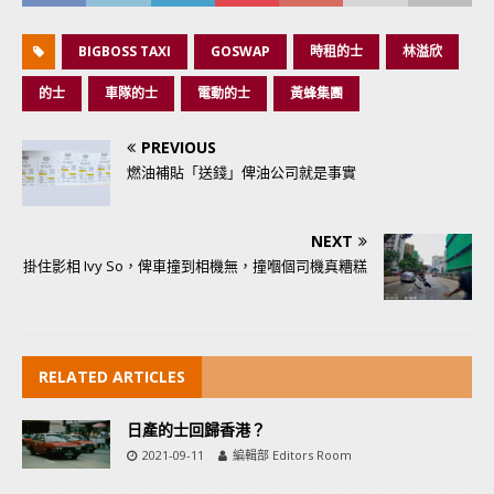
BIGBOSS TAXI
GOSWAP
時租的士
林溢欣
的士
車隊的士
電動的士
黃蜂集團
PREVIOUS
燃油補貼「送錢」俾油公司就是事實
NEXT
掛住影相 Ivy So，俾車撞到相機無，撞嗰個司機真糟糕
RELATED ARTICLES
日產的士回歸香港？
2021-09-11
編輯部 Editors Room