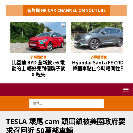
有片睇 HK CAR CHANNEL ON YOUTUBE
多媒體節目
多媒體節目
比亞迪 BYD 全新款 e6 電
Hyundai Santa FE CRDi
動的士 唔好見到個牌子就
韓國車點止今時唔同往日
X 咗先
TESLA 壞尾 cam 頭冚鎖被美國政府要
求召回近 50萬部車輛