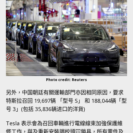
Photo credit: Reuters
另外，中国朝廷有關運輸部門亦因相同原因，要求
特斯拉召回 19,697辆 「型号 S」 和 188,044辆「型
号 3」(包括 35,836辆进口的洋貨)
Tesla 表示會為召回車輛進行電線線束加強保護維
修工作，與及重新安裝調校頭冚鎖具，所有零件及