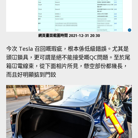
網頁畫面截圖時間 2021-12-31 20:30
今次 Tesla 召回嘅瑕疵，根本係低級錯誤。尤其是
頭冚鎖具，更可謂是絕不能接受嘅QC問題。至於尾
箱冚電線束，從下面相片所見，懸空部份都幾長，
而且好明顯掂到門鉸