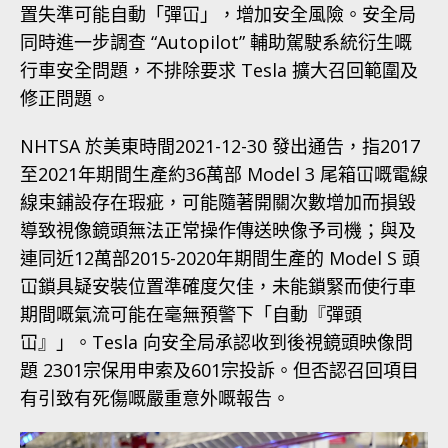
置失準可能自動「彈冚」，增加安全風險。安全局
同時進一步調查 “Autopilot” 輔助駕駛系統衍生嘅
行車安全問題，不排除要求 Tesla 擴大召回範圍及
修正問題。
NHTSA 於美東時間2021-12-30 發出通告，指2017
至2021年期間生產約36萬部 Model 3 尾箱冚嘅電線
線束鋪設存在瑕疵，可能隨著開關次數增加而損毀
導致視像鏡頭無法正常操作傳送映像予司機；與及
連同近12萬部2015-2020年期間生產的 Model S 頭
冚鎖具疑安裝位置準確度欠佳，未能鎖緊而使行車
期間嘅氣流可能在毫無預警下「自動『彈頭
冚』」。Tesla 向安全局承認收到後視鏡頭映像問
題 2301宗保用申索及601宗投訴。但否認召回項目
有引致有死傷嘅嚴重意外嘅報告。