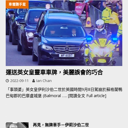
車壇隨手寫
運送英女皇靈車車牌，美麗誤會的巧合
2022-09-11
Ian Chan
「事頭婆」英女皇伊利沙伯二世於英國時間9月8日駕崩於蘇格蘭鴨
巴甸郡的巴摩盧城堡 (Balmoral
….. [閱讀全文 Full article]
再見，無牌車手－伊莉沙伯二世