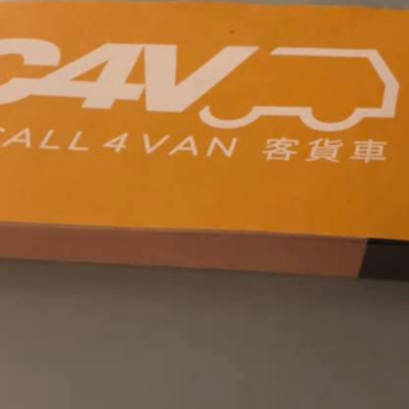
BER 香港七宗罪之「第五宗罪」金鋼箍五花大綁 司機哽唔落都要硬哽到
【英國】政府開放申請投入自動駕駛客運車輛服務業
運輸政策
BER 香港七宗罪之「第四宗罪」Mission Impossible 但 Uber 唔止話之
荃灣路荔景新出口日日撞，預咗㗎啦
交通評論