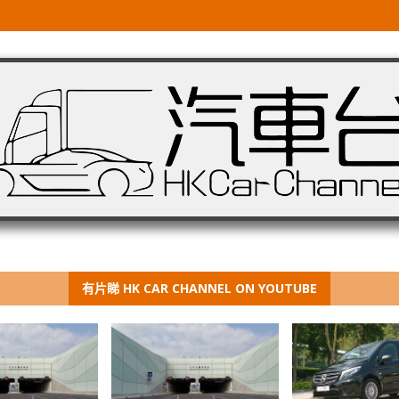
有片睇 HK CAR CHANNEL ON YOUTUBE