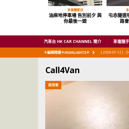
多媒體節目
多
油麻地停車場 告別前夕 與
屯赤隧道
你最後一遊
路會
汽車台 HK CAR CHANNEL 簡介
車壇隨
[ 2026-07-12 ]
小
＊編輯精選＊HIGHLIGHTS＊
閃展出
私家車
Call4Van
[ 2026-06-23 ]
日
[ 2026-06-12 ]
「
商用車
[ 2026-06-08 ]
[ 2026-06-08 ]
U
[ 2026-05-28 ]
U
世紀一跣
交通