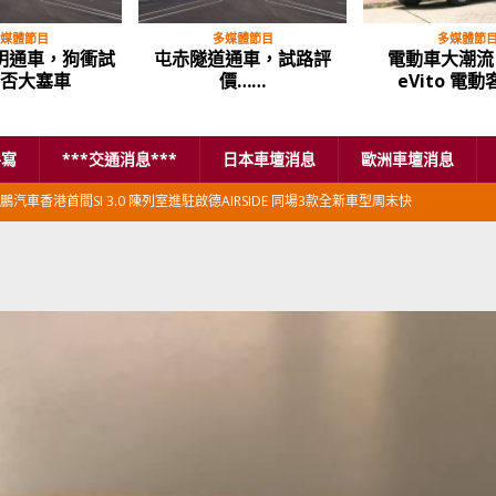
媒體節目
多媒體節目
多媒體節
明通車，狗衝試
屯赤隧道通車，試路評
電動車大潮流 
否大塞車
價……
eVito 電
手寫
***交通消息***
日本車壇消息
歐洲車壇消息
鵬汽車香港首間SI 3.0 陳列室進駐啟德AIRSIDE 同場3款全新車型周末快
本首相專車改用豐田Century SUV
日本車壇消息
香港車仔展2026」再嚟喇
汽車模型玩具
新加坡組屋區輕型商用車停車場減租
東南亞汽車
BER 香港七宗罪之「第七宗罪」一切禍源，由抽盲盒開始
交通評論
BER 香港七宗罪之「第六宗罪」愛回家唔止回唔到家 跣司機勁過謝拉特
評論