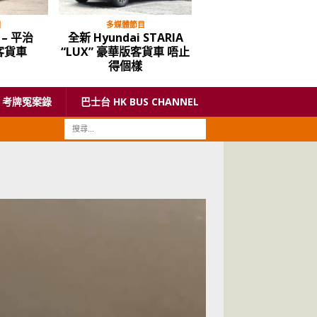
目
多媒體節目
多媒體節目
– 平治
全新 Hyundai STARIA
Hyundai Santa FE C
動客貨車
“LUX” 豪華版客貨車 唔止
韓國車點止今時唔同
得個樣
考牌冤案錄
巴士台 HK BUS CHANNEL