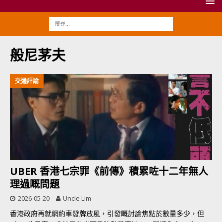
般尼茅夫
交通評論
UBER 香港七宗罪《前傳》積累咗十二年無人
理過嘅問題
2026-05-20
Uncle Lim
香港政府再就網約車發牌放風，引發嘅討論焦點於數量多少，但