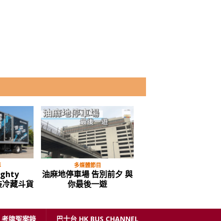
車
多媒體節目
多媒體節目
ighty
油麻地停車場 告別前夕 與
全新 Hyundai STAR
裝冷藏斗貨
你最後一遊
“LUX” 豪華版客貨車 
得個樣
考牌冤案錄
巴士台 HK BUS CHANNEL