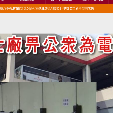
鵬汽車香港首間SI 3.0 陳列室進駐啟德AIRSIDE 同場3款全新車型周末快
本首相專車改用豐田Century SUV
日本車壇消息
香港車仔展2026」再嚟喇
汽車模型玩具
新加坡組屋區輕型商用車停車場減租
東南亞汽車
BER 香港七宗罪之「第七宗罪」一切禍源，由抽盲盒開始
交通評論
BER 香港七宗罪之「第六宗罪」愛回家唔止回唔到家 跣司機勁過謝拉特
評論
BER 香港七宗罪之「第五宗罪」金鋼箍五花大綁 司機哽唔落都要硬哽到
【英國】政府開放申請投入自動駕駛客運車輛服務業
運輸政策
BER 香港七宗罪之「第四宗罪」Mission Impossible 但 Uber 唔止話之