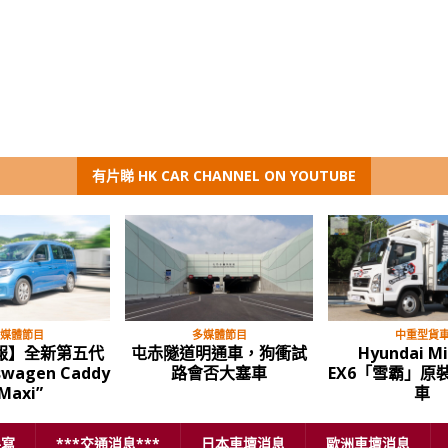
有片睇 HK CAR CHANNEL ON YOUTUBE
媒體節目
多媒體節目
中重型貨
報】全新第五代
屯赤隧道明通車，狗衝試
Hyundai M
swagen Caddy
路會否大塞車
EX6「雪霸」原
Maxi”
車
手寫
***交通消息***
日本車壇消息
歐洲車壇消息