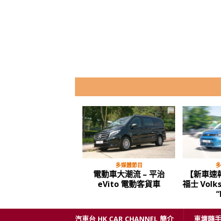
多媒體節目
多
電動車大潮流 – 平治
【新車速
eVito 電動客貨車
福士 Volk
“
汽車台 HK CAR CHANNEL 簡介
車壇隨