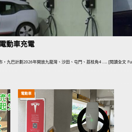
荃灣路荔景新出口日日撞，預咗㗎啦
交通評論
電動車充電
宣布，九巴計劃2026年開放九龍灣、沙田、屯門、荔枝角4
….. [閱讀全文 Full
電動車