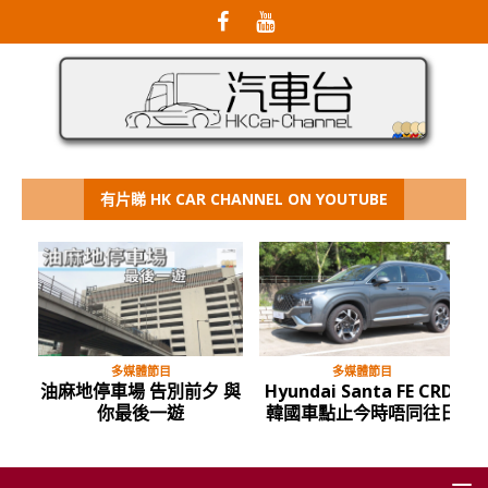
有片睇 HK CAR CHANNEL ON YOUTUBE
多媒體節目
多媒體節目
油麻地停車場 告別前夕 與
Hyundai Santa FE CRDi
你最後一遊
韓國車點止今時唔同往日