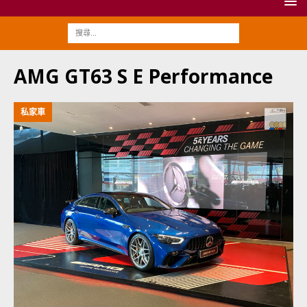
AMG GT63 S E Performance
私家車