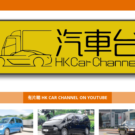
有片睇 HK CAR CHANNEL ON YOUTUBE