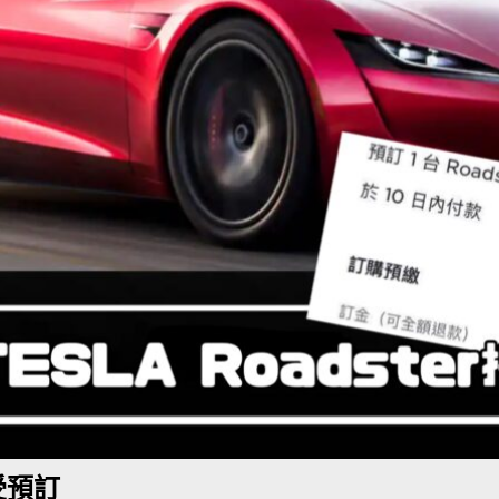
BER 香港七宗罪之「第五宗罪」金鋼箍五花大綁 司機哽唔落都要硬哽到
【英國】政府開放申請投入自動駕駛客運車輛服務業
運輸政策
BER 香港七宗罪之「第四宗罪」Mission Impossible 但 Uber 唔止話之
荃灣路荔景新出口日日撞，預咗㗎啦
交通評論
接受預訂