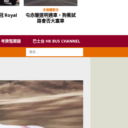
多媒體節目
中重型貨車
 Royal
屯赤隧道明通車，狗衝試
Hyundai Mighty
n
路會否大塞車
EX6「雪霸」原裝冷藏
車
考牌冤案錄
巴士台 HK BUS CHANNEL