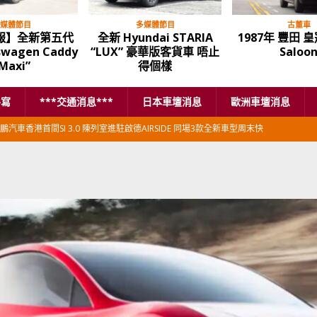
媒體節目
多媒體節目
古董車
報】全新第五代
全新 Hyundai STARIA
1987年 豐田 皇冠
swagen Caddy
“LUX” 豪華版客貨車 唔止
Saloo
Maxi”
得個樣
手寫
***交通消息***
日本車壇消息
歐洲車壇消息
鵬汽車香港首間SI 3.0 陳列室進駐啟德AIRSIDE 同場3款全新車型周末快
本首相專車改用豐田Century SUV
日本車壇消息
香港車仔展2026」再嚟喇
汽車模型玩具
新加坡組屋區輕型商用車停車場減租
東南亞汽車
BER 香港七宗罪之「第七宗罪」一切禍源，由抽盲盒開始
交通評論
BER 香港七宗罪之「第六宗罪」愛回家唔止回唔到家 跣司機勁過謝拉特
評論