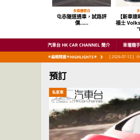
多媒體節目
多
屯赤隧道通車，試路評
【新車速
價……
福士 Volk
“
汽車台 HK CAR CHANNEL 簡介
車壇隨
[ 2026-07-12 ]
小
＊編輯精選＊HIGHLIGHTS＊
閃展出
私家車
預訂
[ 2026-06-23 ]
日
[ 2026-06-12 ]
「
私家車
[ 2026-06-08 ]
[ 2026-06-08 ]
U
[ 2026-05-28 ]
U
世紀一跣
交通