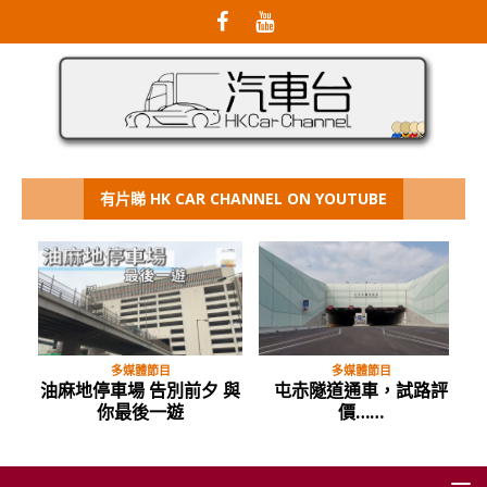
有片睇 HK CAR CHANNEL ON YOUTUBE
多媒體節目
多媒體節目
油麻地停車場 告別前夕 與
屯赤隧道通車，試路評
你最後一遊
價……