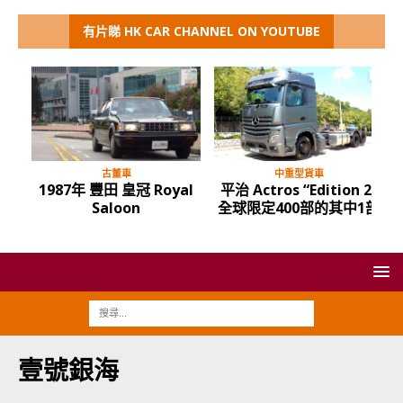
有片睇 HK CAR CHANNEL ON YOUTUBE
古董車
中重型貨車
1987年 豐田 皇冠 Royal
平治 Actros “Edition 2”
Saloon
全球限定400部的其中1部
壹號銀海