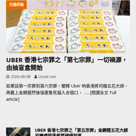
交通評論
UBER 香港七宗罪之「第七宗罪」一切禍源，
由抽盲盒開始
2026-06-08
Uncle Lim
如果話第一宗罪到第六宗罪，闡釋 Uber 响香港將司機五花大綁、
再戴上金鋼箍然後強塞隻死貓入去個口，
….. [閱讀全文 Full
article]
UBER 香港七宗罪之「第五宗罪」金鋼箍五花大綁
司機哽唔落都要硬哽到尾