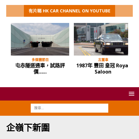
有片睇 HK CAR CHANNEL ON YOUTUBE
多媒體節目
古董車
屯赤隧道通車，試路評
1987年 豐田 皇冠 Royal
價……
Saloon
企嶺下新圍