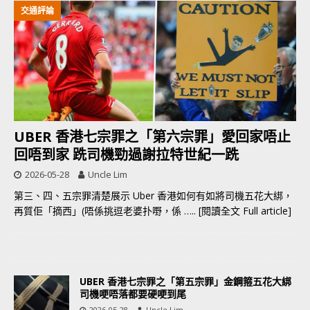
交通評論
UBER 香港七宗罪之「第六宗罪」愛回家唔止
回唔到家 跣司機勁過謝拉特世紀一跣
2026-05-28
Uncle Lim
第三、四、五宗罪清楚展示 Uber 香港如何有如將司機五花大綁，
再質佢「摘西」(唔係挑逗老婆扑嘢，係
….. [閱讀全文 Full article]
UBER 香港七宗罪之「第五宗罪」金鋼箍五花大綁
司機哽唔落都要硬哽到尾
2026-05-28
Uncle Lim