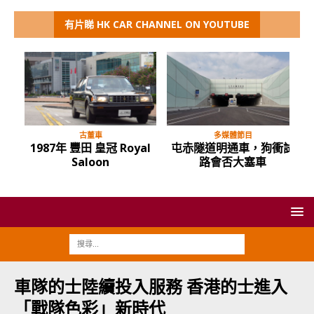
有片睇 HK CAR CHANNEL ON YOUTUBE
多媒體節目
多媒體節目
狗衝試
油麻地停車場 告別前夕 與
屯赤隧道通車，試路評
你最後一遊
價……
車隊的士陸續投入服務 香港的士進入
「戰隊色彩」新時代