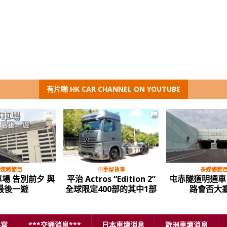
有片睇 HK CAR CHANNEL ON YOUTUBE
媒體節目
多媒體節目
多媒體節
Santa FE CRDi
屯赤隧道通車，試路評
比亞迪 BYD 全新
止今時唔同往日
價……
動的士 唔好見
X 咗先
手寫
***交通消息***
日本車壇消息
歐洲車壇消息