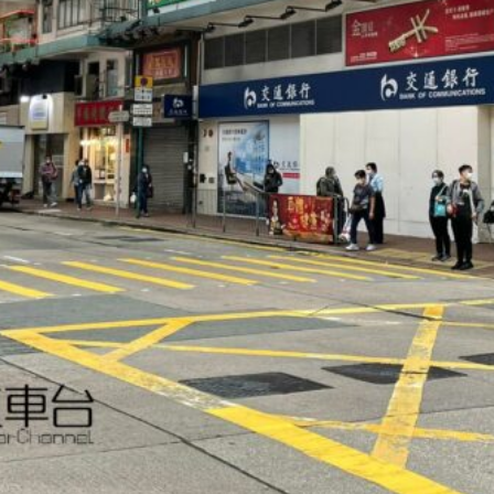
荃灣路荔景新出口日日撞，預咗㗎啦
交通評論