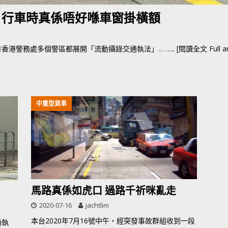
 行車時真係唔好喺車窗掛橫額
月香港警務處多個警區都展開「流動攝錄交通執法」…
….. [閱讀全文 Full art
中重型貨車
馬路真係如虎口 過路千祈咪亂走
2020-07-16
jachtlim
本台2020年7月16號中午，經突發事故群組收到一段
通執