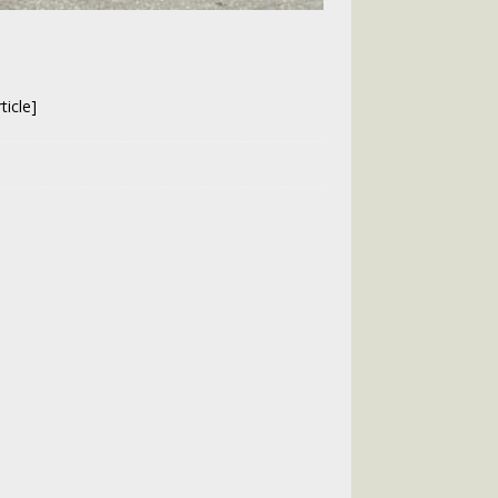
icle]