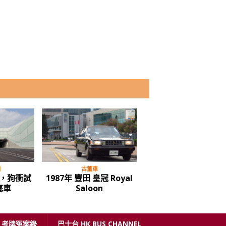
目
多媒體節目
多媒體節目
款 e6 電
【新車速報】全新第五代
電動車大潮流 – 平
到個牌子就
福士 Volkswagen Caddy
eVito 電動客貨車
“Maxi”
考牌冤案錄
巴士台 HK BUS CHANNEL