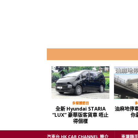
古董車
中重型貨車
多
87年 豐田 皇冠 Royal
Hyundai Mighty
Hyundai 
Saloon
EX6「雪霸」原裝冷藏斗貨
韓國車點
車
汽車台 HK CAR CHANNEL 簡介
車壇隨